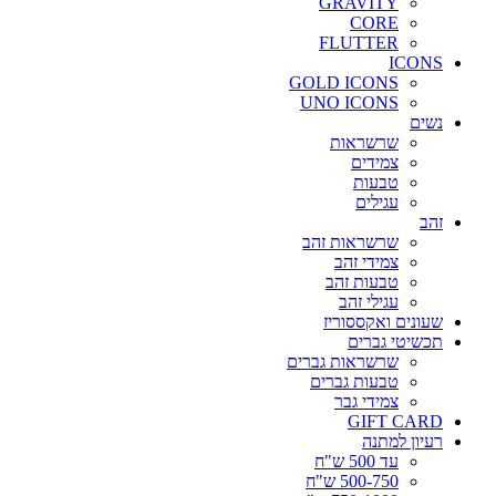
GRAVITY
CORE
FLUTTER
ICONS
GOLD ICONS
UNO ICONS
נשים
שרשראות
צמידים
טבעות
עגילים
זהב
שרשראות זהב
צמידי זהב
טבעות זהב
עגילי זהב
שעונים ואקססוריז
תכשיטי גברים
שרשראות גברים
טבעות גברים
צמידי גבר
GIFT CARD
רעיון למתנה
עד 500 ש"ח
500-750 ש"ח