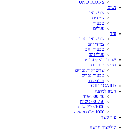
UNO ICONS
נשים
שרשראות
צמידים
טבעות
עגילים
זהב
שרשראות זהב
צמידי זהב
טבעות זהב
עגילי זהב
שעונים ואקססוריז
תכשיטי גברים
שרשראות גברים
טבעות גברים
צמידי גבר
GIFT CARD
רעיון למתנה
עד 500 ש"ח
500-750 ש"ח
750-1000 ש"ח
1000 ש"ח ומעלה
צור קשר
קולקציה חדשה