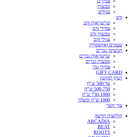
צמידים
טבעות
עגילים
זהב
שרשראות זהב
צמידי זהב
טבעות זהב
עגילי זהב
שעונים ואקססוריז
תכשיטי גברים
שרשראות גברים
טבעות גברים
צמידי גבר
GIFT CARD
רעיון למתנה
עד 500 ש"ח
500-750 ש"ח
750-1000 ש"ח
1000 ש"ח ומעלה
צור קשר
קולקציה חדשה
ARCADIA
BEAT
ROOTS