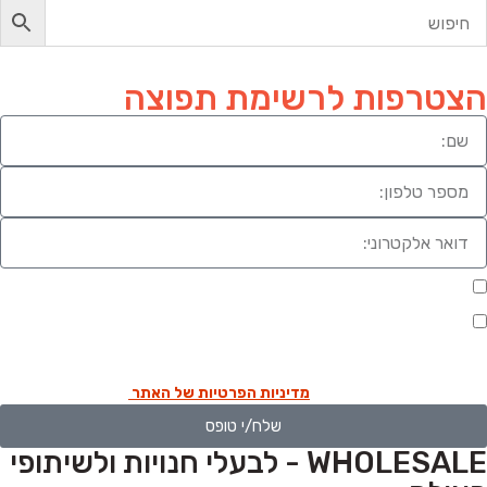
הצטרפות לרשימת תפוצה
מעוניינת להתעדכן במבצעים או בחומרים פרסומיים
אני מאשר.ת את העברת הפרטים ואת השימוש בהם, כדי ליצור עמי קשר
באמצעות דוא"ל, טלפון או ווצאפ. העברת הפרטים היא מרצוני החופשי ועל מסירת
הפרטים והשימוש במידע תחול
מדיניות הפרטיות של האתר
.
שלח/י טופס
WHOLESALE - לבעלי חנויות ולשיתופי