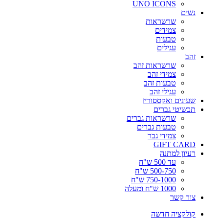
UNO ICONS
נשים
שרשראות
צמידים
טבעות
עגילים
זהב
שרשראות זהב
צמידי זהב
טבעות זהב
עגילי זהב
שעונים ואקססוריז
תכשיטי גברים
שרשראות גברים
טבעות גברים
צמידי גבר
GIFT CARD
רעיון למתנה
עד 500 ש"ח
500-750 ש"ח
750-1000 ש"ח
1000 ש"ח ומעלה
צור קשר
קולקציה חדשה