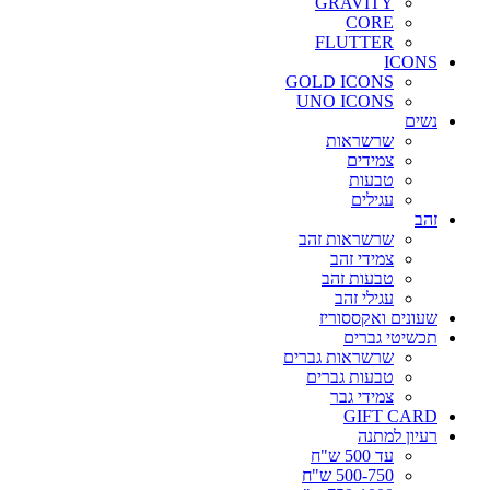
GRAVITY
CORE
FLUTTER
ICONS
GOLD ICONS
UNO ICONS
נשים
שרשראות
צמידים
טבעות
עגילים
זהב
שרשראות זהב
צמידי זהב
טבעות זהב
עגילי זהב
שעונים ואקססוריז
תכשיטי גברים
שרשראות גברים
טבעות גברים
צמידי גבר
GIFT CARD
רעיון למתנה
עד 500 ש"ח
500-750 ש"ח