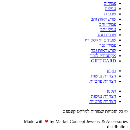
צמידים
עגילים
טבעות
שרשראות זהב
צמידי זהב
עגילי זהב
טבעות זהב
שעונים ואקססוריז
צמידי גבר
שרשראות גבר
אקססוריז לגבר
GIFT CARD
תקנון
הצהרת נגישות
הצהרת פרטיות
תקנון
הצהרת נגישות
הצהרת פרטיות
© כל הזכויות שמורות למרקט קונספט
Made with
❤
by Market Concept Jewelry & Accessories
distribution