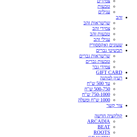
צמידים
טבעות
עגילים
זהב
שרשראות זהב
צמידי זהב
טבעות זהב
עגילי זהב
שעונים ואקססוריז
תכשיטי גברים
שרשראות גברים
טבעות גברים
צמידי גבר
GIFT CARD
רעיון למתנה
עד 500 ש"ח
500-750 ש"ח
750-1000 ש"ח
1000 ש"ח ומעלה
צור קשר
קולקציה חדשה
ARCADIA
BEAT
ROOTS