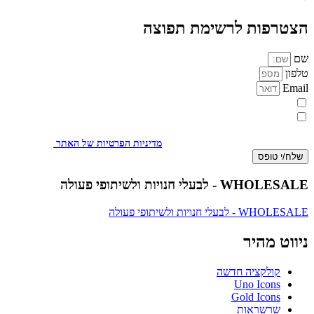
הצטרפות לרשימת תפוצה
שם
טלפון
Email
מעוניינת להתעדכן במבצעים או בחומרים פרסומיים
אני מאשר.ת את העברת הפרטים ואת השימוש בהם, כדי ליצור עמי קשר
באמצעות דוא"ל, טלפון או ווצאפ. העברת הפרטים היא מרצוני החופשי ועל
מסירת הפרטים והשימוש במידע תחול
מדיניות הפרטיות של האתר
.
שלח/י טופס
WHOLESALE - לבעלי חנויות ולשיתופי פעולה
WHOLESALE - לבעלי חנויות ולשיתופי פעולה
ניווט מהיר
קולקציה חדשה
Uno Icons
Gold Icons
שרשראות