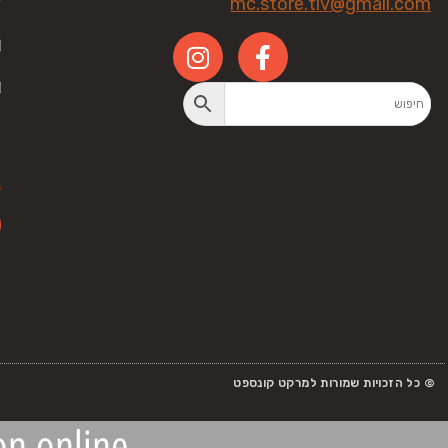
mc.store.tlv@gmail.com
ע
מ
ה
E
© כל הזכויות שמורות למרקט קונספט
ion online