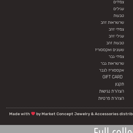
צמידים
עגילים
טבעות
שרשראות זהב
צמידי זהב
עגילי זהב
טבעות זהב
שעונים ואקססוריז
צמידי גבר
שרשראות גבר
אקססוריז לגבר
GIFT CARD
תקנון
הצהרת נגישות
הצהרת פרטיות
Made with
by Market Concept Jewelry & Accessories distri
Full coll