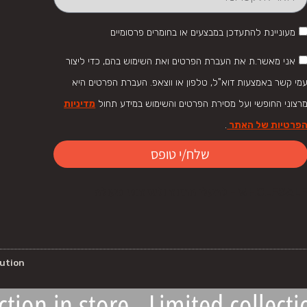
מעוניינת להתעדכן במבצעים או בחומרים פרסומיים
אני מאשר.ת את העברת הפרטים ואת השימוש בהם, כדי ליצור
מי קשר באמצעות דוא"ל, טלפון או ווצאפ. העברת הפרטים היא
רצוני החופשי ועל מסירת הפרטים והשימוש במידע תחול
מדיניות
פרטיות של האתר
.
שלח/י טופס
WHOLESAL - לבעלי חנויות ולשיתופי פעולה
bution
ection in store - Limited collect