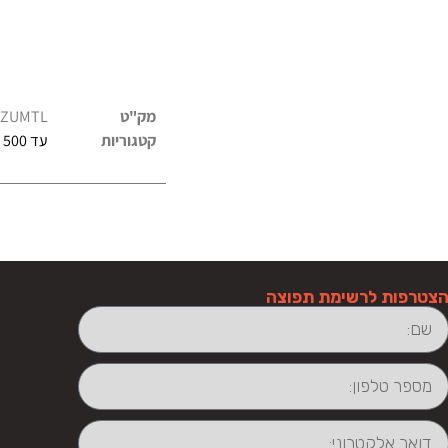
מק"ט
AZUMTL
קטגוריות
עד 500 ש"ח
צטרפות לרשימת תפוצה