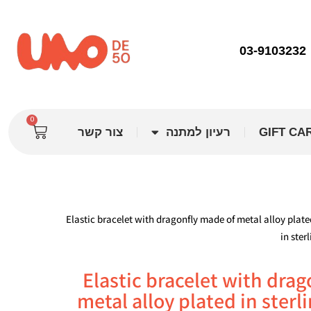
03-9103232
0
GIFT CA
רעיון למתנה
צור קשר
/ Elastic bracelet with dragonfly made of metal alloy plat
in ster
Elastic bracelet with dra
metal alloy plated in sterli