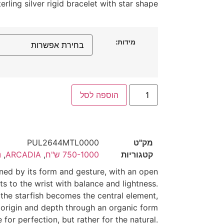
terling silver rigid bracelet with star shape
מידות:
הוספה לסל
מק"ט
PUL2644MTL0000
קטגוריות
750-1000 ש"ח
,
ARCADIA
,
נ
ined by its form and gesture, with an open
ts to the wrist with balance and lightness.
 the starfish becomes the central element,
​​origin and depth through an organic form
e for perfection, but rather for the natural.