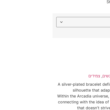
S
שים
,
צמידים
A silver-plated bracelet def
silhouette that adap
Within the Arcadia universe,
connecting with the idea of 
that doesn't striv