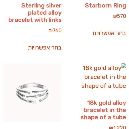
Sterling silver
Starborn Ring
plated alloy
₪
570
bracelet with links
₪
760
בחר אפשרויות
בחר אפשרויות
18k gold alloy
bracelet in the
shape of a tube
₪
1,220