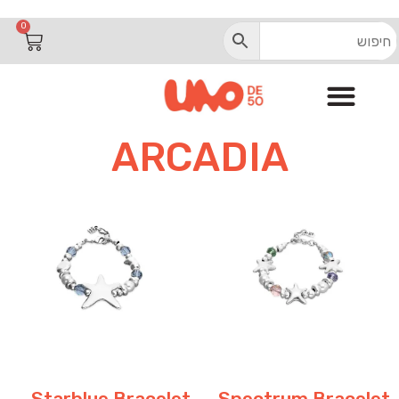
ARCADI
0
רקט
ונספט
נות
כשיטים
Marke
ARCADIA
concep
Starblue Bracelet
Spectrum Bracelet