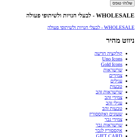
שלח/י טופס
WHOLESALE - לבעלי חנויות ולשיתופי פעולה
WHOLESALE - לבעלי חנויות ולשיתופי פעולה
ניווט מהיר
קולקציה חדשה
Uno Icons
Gold Icons
שרשראות
צמידים
עגילים
טבעות
שרשראות זהב
צמידי זהב
עגילי זהב
טבעות זהב
שעונים ואקססוריז
צמידי גבר
שרשראות גבר
אקססוריז לגבר
GIFT CARD