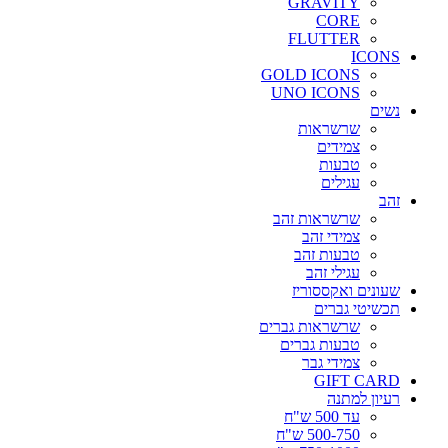
GRAVITY
CORE
FLUTTER
ICONS
GOLD ICONS
UNO ICONS
נשים
שרשראות
צמידים
טבעות
עגילים
זהב
שרשראות זהב
צמידי זהב
טבעות זהב
עגילי זהב
שעונים ואקססוריז
תכשיטי גברים
שרשראות גברים
טבעות גברים
צמידי גבר
GIFT CARD
רעיון למתנה
עד 500 ש"ח
500-750 ש"ח