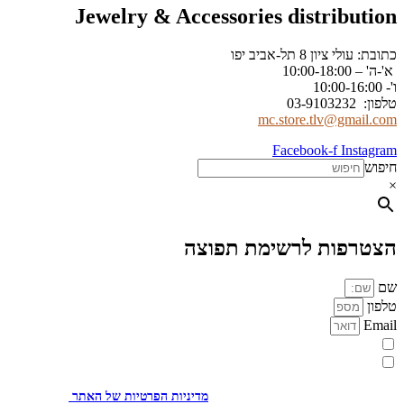
Jewelry & Accessories distribution
כתובת: עולי ציון 8 תל-אביב יפו
א'-ה' – 10:00-18:00
ו'- 10:00-16:00
טלפון: 03-9103232
mc.store.tlv@gmail.com
Facebook-f
Instagram
חיפוש
×
הצטרפות לרשימת תפוצה
שם
טלפון
Email
מעוניינת להתעדכן במבצעים או בחומרים פרסומיים
אני מאשר.ת את העברת הפרטים ואת השימוש בהם, כדי ליצור עמי קשר
באמצעות דוא"ל, טלפון או ווצאפ. העברת הפרטים היא מרצוני החופשי ועל
מסירת הפרטים והשימוש במידע תחול
מדיניות הפרטיות של האתר
.