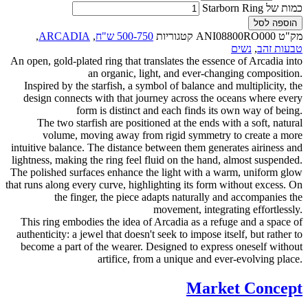
כמות של Starborn Ring
הוספה לסל
מק"ט
ANI08800RO000
קטגוריות
500-750 ש"ח
,
ARCADIA
,
טבעות זהב
,
נשים
An open, gold-plated ring that translates the essence of Arcadia into
an organic, light, and ever-changing composition.
Inspired by the starfish, a symbol of balance and multiplicity, the
design connects with that journey across the oceans where every
form is distinct and each finds its own way of being.
The two starfish are positioned at the ends with a soft, natural
volume, moving away from rigid symmetry to create a more
intuitive balance. The distance between them generates airiness and
lightness, making the ring feel fluid on the hand, almost suspended.
The polished surfaces enhance the light with a warm, uniform glow
that runs along every curve, highlighting its form without excess. On
the finger, the piece adapts naturally and accompanies the
movement, integrating effortlessly.
This ring embodies the idea of ​​Arcadia as a refuge and a space of
authenticity: a jewel that doesn't seek to impose itself, but rather to
become a part of the wearer. Designed to express oneself without
artifice, from a unique and ever-evolving place.
Market Concept