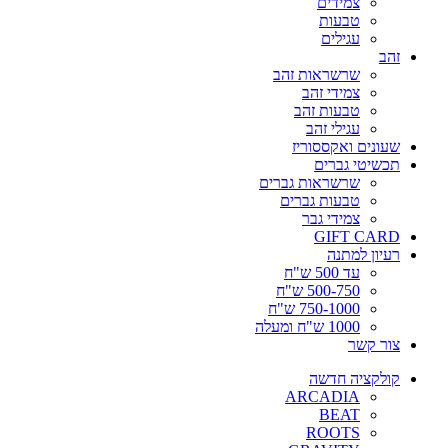
צמידים
טבעות
עגילים
זהב
שרשראות זהב
צמידי זהב
טבעות זהב
עגילי זהב
שעונים ואקססוריז
תכשיטי גברים
שרשראות גברים
טבעות גברים
צמידי גבר
GIFT CARD
רעיון למתנה
עד 500 ש"ח
500-750 ש"ח
750-1000 ש"ח
1000 ש"ח ומעלה
צור קשר
קולקציה חדשה
ARCADIA
BEAT
ROOTS