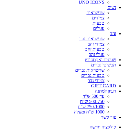
UNO ICONS
נשים
שרשראות
צמידים
טבעות
עגילים
זהב
שרשראות זהב
צמידי זהב
טבעות זהב
עגילי זהב
שעונים ואקססוריז
תכשיטי גברים
שרשראות גברים
טבעות גברים
צמידי גבר
GIFT CARD
רעיון למתנה
עד 500 ש"ח
500-750 ש"ח
750-1000 ש"ח
1000 ש"ח ומעלה
צור קשר
קולקציה חדשה