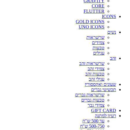
GRAVITY
CORE
FLUTTER
ICONS
GOLD ICONS
UNO ICONS
נשים
שרשראות
צמידים
טבעות
עגילים
זהב
שרשראות זהב
צמידי זהב
טבעות זהב
עגילי זהב
שעונים ואקססוריז
תכשיטי גברים
שרשראות גברים
טבעות גברים
צמידי גבר
GIFT CARD
רעיון למתנה
עד 500 ש"ח
500-750 ש"ח