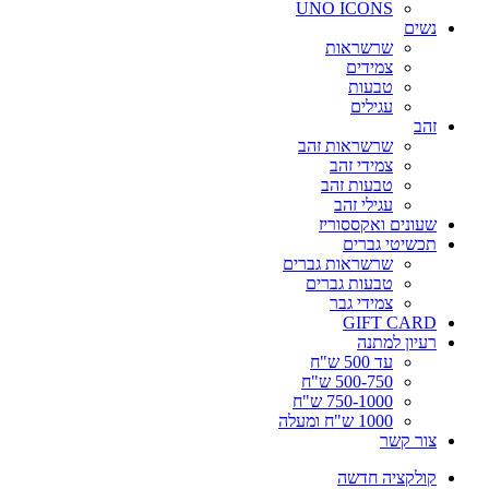
UNO ICONS
נשים
שרשראות
צמידים
טבעות
עגילים
זהב
שרשראות זהב
צמידי זהב
טבעות זהב
עגילי זהב
שעונים ואקססוריז
תכשיטי גברים
שרשראות גברים
טבעות גברים
צמידי גבר
GIFT CARD
רעיון למתנה
עד 500 ש"ח
500-750 ש"ח
750-1000 ש"ח
1000 ש"ח ומעלה
צור קשר
קולקציה חדשה