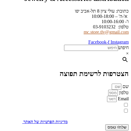
כתובת: עולי ציון 8 תל-אביב יפו
א'-ה' – 10:00-18:00
ו'- 10:00-16:00
טלפון: 03-9103232
mc.store.tlv@gmail.com
Facebook-f
Instagram
חיפוש
×
הצטרפות לרשימת תפוצה
שם
טלפון
Email
מעוניינת להתעדכן במבצעים או בחומרים פרסומיים
אני מאשר.ת את העברת הפרטים ואת השימוש בהם, כדי ליצור עמי קשר
באמצעות דוא"ל, טלפון או ווצאפ. העברת הפרטים היא מרצוני החופשי ועל
מסירת הפרטים והשימוש במידע תחול
מדיניות הפרטיות של האתר
.
שלח/י טופס