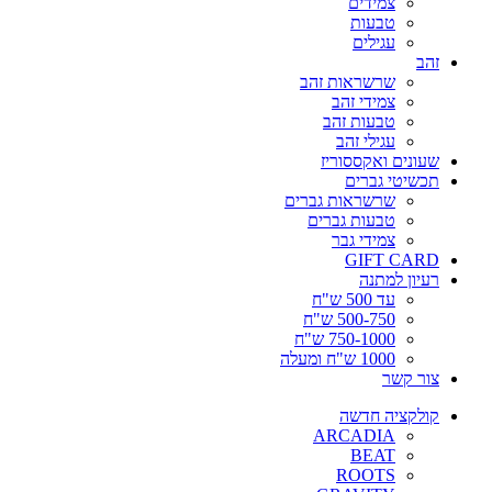
צמידים
טבעות
עגילים
זהב
שרשראות זהב
צמידי זהב
טבעות זהב
עגילי זהב
שעונים ואקססוריז
תכשיטי גברים
שרשראות גברים
טבעות גברים
צמידי גבר
GIFT CARD
רעיון למתנה
עד 500 ש"ח
500-750 ש"ח
750-1000 ש"ח
1000 ש"ח ומעלה
צור קשר
קולקציה חדשה
ARCADIA
BEAT
ROOTS