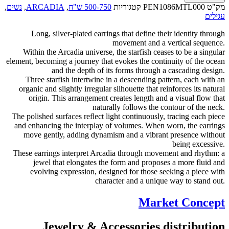
מק"ט
PEN1086MTL000
קטגוריות
500-750 ש"ח
,
ARCADIA
,
נשים
,
עגילים
Long, silver-plated earrings that define their identity through
movement and a vertical sequence.
Within the Arcadia universe, the starfish ceases to be a singular
element, becoming a journey that evokes the continuity of the ocean
and the depth of its forms through a cascading design.
Three starfish intertwine in a descending pattern, each with an
organic and slightly irregular silhouette that reinforces its natural
origin. This arrangement creates length and a visual flow that
naturally follows the contour of the neck.
The polished surfaces reflect light continuously, tracing each piece
and enhancing the interplay of volumes. When worn, the earrings
move gently, adding dynamism and a vibrant presence without
being excessive.
These earrings interpret Arcadia through movement and rhythm: a
jewel that elongates the form and proposes a more fluid and
evolving expression, designed for those seeking a piece with
character and a unique way to stand out.
Market Concept
Jewelry & Accessories distribution