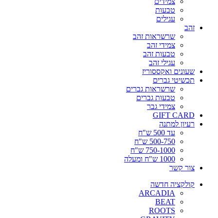
צמידים
טבעות
עגילים
זהב
שרשראות זהב
צמידי זהב
טבעות זהב
עגילי זהב
שעונים ואקססוריז
תכשיטי גברים
שרשראות גברים
טבעות גברים
צמידי גבר
GIFT CARD
רעיון למתנה
עד 500 ש"ח
500-750 ש"ח
750-1000 ש"ח
1000 ש"ח ומעלה
צור קשר
קולקציה חדשה
ARCADIA
BEAT
ROOTS