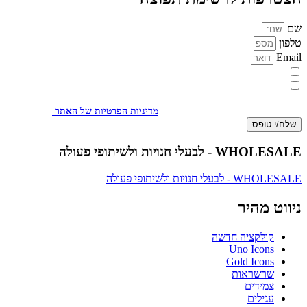
שם
טלפון
Email
מעוניינת להתעדכן במבצעים או בחומרים פרסומיים
אני מאשר.ת את העברת הפרטים ואת השימוש בהם, כדי ליצור עמי קשר
באמצעות דוא"ל, טלפון או ווצאפ. העברת הפרטים היא מרצוני החופשי ועל
מסירת הפרטים והשימוש במידע תחול
מדיניות הפרטיות של האתר
.
שלח/י טופס
WHOLESALE - לבעלי חנויות ולשיתופי פעולה
WHOLESALE - לבעלי חנויות ולשיתופי פעולה
ניווט מהיר
קולקציה חדשה
Uno Icons
Gold Icons
שרשראות
צמידים
עגילים