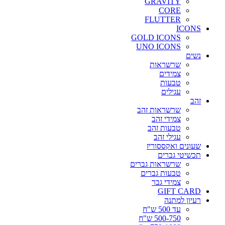
GRAVITY
CORE
FLUTTER
ICONS
GOLD ICONS
UNO ICONS
נשים
שרשראות
צמידים
טבעות
עגילים
זהב
שרשראות זהב
צמידי זהב
טבעות זהב
עגילי זהב
שעונים ואקססוריז
תכשיטי גברים
שרשראות גברים
טבעות גברים
צמידי גבר
GIFT CARD
רעיון למתנה
עד 500 ש"ח
500-750 ש"ח