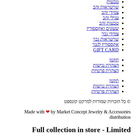
טבעות
שרשראות זהב
צמידי זהב
עגילי זהב
טבעות זהב
שעונים ואקססוריז
צמידי גבר
שרשראות גבר
אקססוריז לגבר
GIFT CARD
תקנון
הצהרת נגישות
הצהרת פרטיות
תקנון
הצהרת נגישות
הצהרת פרטיות
© כל הזכויות שמורות למרקט קונספט
Made with
❤
by Market Concept Jewelry & Accessories
distribution
Full collection in store - Limited