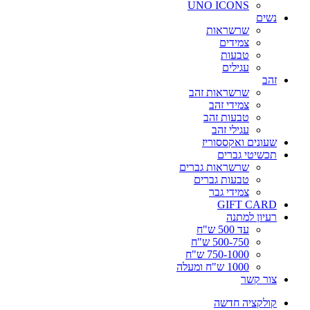
UNO ICONS
נשים
שרשראות
צמידים
טבעות
עגילים
זהב
שרשראות זהב
צמידי זהב
טבעות זהב
עגילי זהב
שעונים ואקססוריז
תכשיטי גברים
שרשראות גברים
טבעות גברים
צמידי גבר
GIFT CARD
רעיון למתנה
עד 500 ש"ח
500-750 ש"ח
750-1000 ש"ח
1000 ש"ח ומעלה
צור קשר
קולקציה חדשה