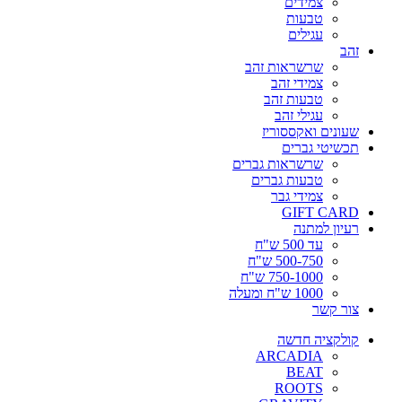
צמידים
טבעות
עגילים
זהב
שרשראות זהב
צמידי זהב
טבעות זהב
עגילי זהב
שעונים ואקססוריז
תכשיטי גברים
שרשראות גברים
טבעות גברים
צמידי גבר
GIFT CARD
רעיון למתנה
עד 500 ש"ח
500-750 ש"ח
750-1000 ש"ח
1000 ש"ח ומעלה
צור קשר
קולקציה חדשה
ARCADIA
BEAT
ROOTS