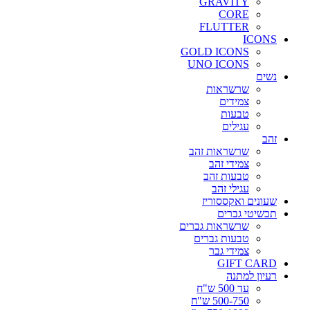
GRAVITY
CORE
FLUTTER
ICONS
GOLD ICONS
UNO ICONS
נשים
שרשראות
צמידים
טבעות
עגילים
זהב
שרשראות זהב
צמידי זהב
טבעות זהב
עגילי זהב
שעונים ואקססוריז
תכשיטי גברים
שרשראות גברים
טבעות גברים
צמידי גבר
GIFT CARD
רעיון למתנה
עד 500 ש"ח
500-750 ש"ח