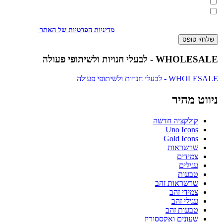
מעוניינת להתעדכן במבצעים או בחומרים פרסומיים
אני מאשר.ת את העברת הפרטים ואת השימוש בהם, כדי ליצור עמי קשר
באמצעות דוא"ל, טלפון או ווצאפ. העברת הפרטים היא מרצוני החופשי ועל
מסירת הפרטים והשימוש במידע תחול
מדיניות הפרטיות של האתר
.
שלח/י טופס
WHOLESALE - לבעלי חנויות ולשיתופי פעולה
WHOLESALE - לבעלי חנויות ולשיתופי פעולה
ניווט מהיר
קולקציה חדשה
Uno Icons
Gold Icons
שרשראות
צמידים
עגילים
טבעות
שרשראות זהב
צמידי זהב
עגילי זהב
טבעות זהב
שעונים ואקססוריז