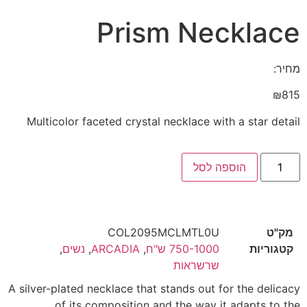
Prism Necklace
מחיר:
₪
815
Multicolor faceted crystal necklace with a star detail
הוספה לסל
מק"ט
COL2095MCLMTL0U
קטגוריות
750-1000 ש"ח
,
ARCADIA
,
נשים
,
שרשראות
A silver-plated necklace that stands out for the delicacy
of its composition and the way it adapts to the