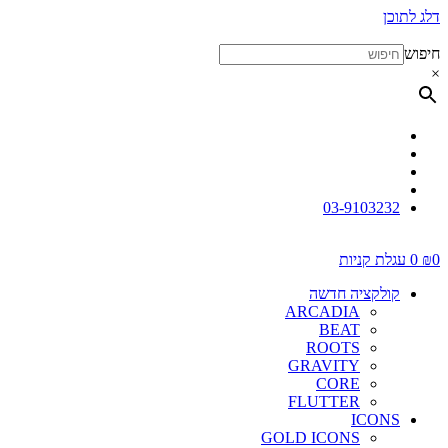
03-91
יות
יה חדשה
ARCADIA
BEAT
ROOTS
GRAVITY
CORE
FLUTTER
I
GOLD ICONS