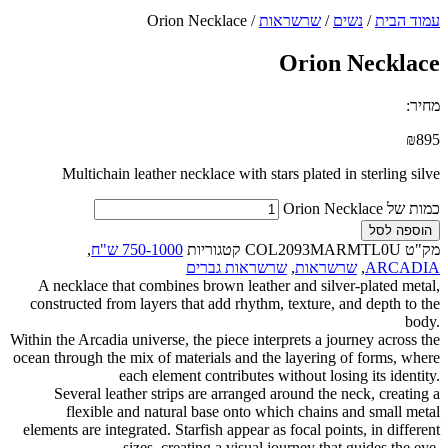
נשים
/
שרשראות
/ Orion Necklace
Orion N
Multichain leather necklace with stars plated in s
COL2093MARM
קטגוריות
750-1000 ש"ח
,
שרשראות
,
שרשראות גברים
A necklace that combines brown leather and silver-
constructed from layers that add rhythm, texture, and
Within the Arcadia universe, the piece interprets a journ
ocean through the mix of materials and the layering of
each element contributes without losing 
Several leather strips are arranged around the nec
flexible and natural base onto which chains an
elements are integrated. Starfish appear as focal points,
sizes, creating a visual journey that gu