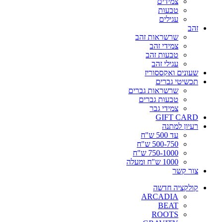
צמידים
טבעות
עגילים
זהב
שרשראות זהב
צמידי זהב
טבעות זהב
עגילי זהב
שעונים ואקססוריז
תכשיטי גברים
שרשראות גברים
טבעות גברים
צמידי גבר
GIFT CARD
רעיון למתנה
עד 500 ש"ח
500-750 ש"ח
750-1000 ש"ח
1000 ש"ח ומעלה
צור קשר
קולקציה חדשה
ARCADIA
BEAT
ROOTS