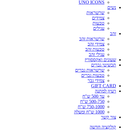
UNO ICONS
נשים
שרשראות
צמידים
טבעות
עגילים
זהב
שרשראות זהב
צמידי זהב
טבעות זהב
עגילי זהב
שעונים ואקססוריז
תכשיטי גברים
שרשראות גברים
טבעות גברים
צמידי גבר
GIFT CARD
רעיון למתנה
עד 500 ש"ח
500-750 ש"ח
750-1000 ש"ח
1000 ש"ח ומעלה
צור קשר
קולקציה חדשה