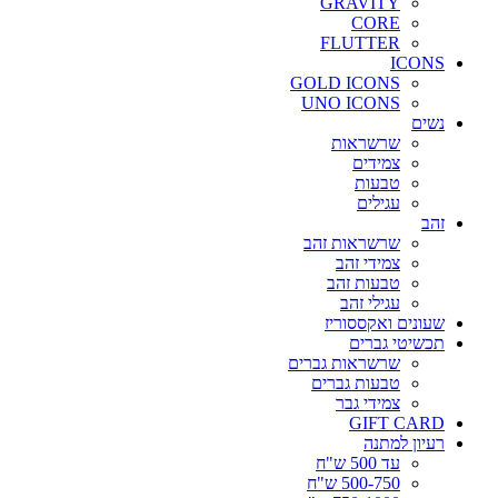
GRAVITY
CORE
FLUTTER
ICONS
GOLD ICONS
UNO ICONS
נשים
שרשראות
צמידים
טבעות
עגילים
זהב
שרשראות זהב
צמידי זהב
טבעות זהב
עגילי זהב
שעונים ואקססוריז
תכשיטי גברים
שרשראות גברים
טבעות גברים
צמידי גבר
GIFT CARD
רעיון למתנה
עד 500 ש"ח
500-750 ש"ח