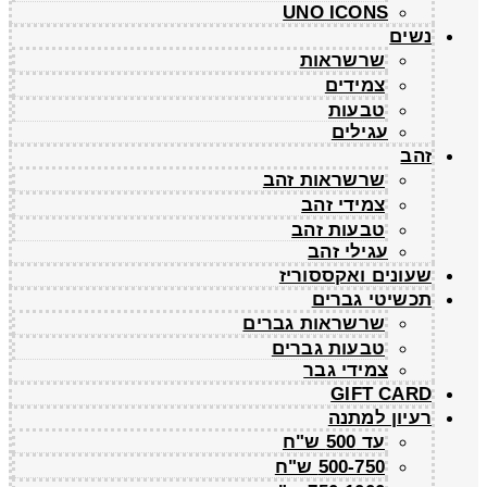
UNO ICONS
נשים
שרשראות
צמידים
טבעות
עגילים
זהב
שרשראות זהב
צמידי זהב
טבעות זהב
עגילי זהב
שעונים ואקססוריז
תכשיטי גברים
שרשראות גברים
טבעות גברים
צמידי גבר
GIFT CARD
רעיון למתנה
עד 500 ש"ח
500-750 ש"ח