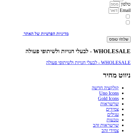
טלפון
Email
מעוניינת להתעדכן במבצעים או בחומרים פרסומיים
אני מאשר.ת את העברת הפרטים ואת השימוש בהם, כדי ליצור עמי קשר
באמצעות דוא"ל, טלפון או ווצאפ. העברת הפרטים היא מרצוני החופשי ועל
מסירת הפרטים והשימוש במידע תחול
מדיניות הפרטיות של האתר
.
שלח/י טופס
WHOLESALE - לבעלי חנויות ולשיתופי פעולה
WHOLESALE - לבעלי חנויות ולשיתופי פעולה
ניווט מהיר
קולקציה חדשה
Uno Icons
Gold Icons
שרשראות
צמידים
עגילים
טבעות
שרשראות זהב
צמידי זהב