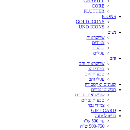
GRAVITY
CORE
FLUTTER
ICONS
GOLD ICONS
UNO ICONS
נשים
שרשראות
צמידים
טבעות
עגילים
זהב
שרשראות זהב
צמידי זהב
טבעות זהב
עגילי זהב
שעונים ואקססוריז
תכשיטי גברים
שרשראות גברים
טבעות גברים
צמידי גבר
GIFT CARD
רעיון למתנה
עד 500 ש"ח
500-750 ש"ח