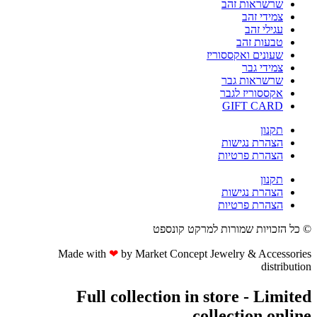
שרשראות זהב
צמידי זהב
עגילי זהב
טבעות זהב
שעונים ואקססוריז
צמידי גבר
שרשראות גבר
אקססוריז לגבר
GIFT CARD
תקנון
הצהרת נגישות
הצהרת פרטיות
תקנון
הצהרת נגישות
הצהרת פרטיות
© כל הזכויות שמורות למרקט קונספט
Made with
❤
by Market Concept Jewelry & Accessories
distribution
Full collection in store - Limited
collection online