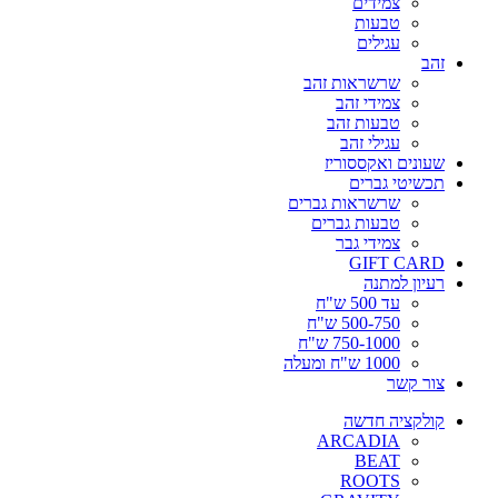
צמידים
טבעות
עגילים
זהב
שרשראות זהב
צמידי זהב
טבעות זהב
עגילי זהב
שעונים ואקססוריז
תכשיטי גברים
שרשראות גברים
טבעות גברים
צמידי גבר
GIFT CARD
רעיון למתנה
עד 500 ש"ח
500-750 ש"ח
750-1000 ש"ח
1000 ש"ח ומעלה
צור קשר
קולקציה חדשה
ARCADIA
BEAT
ROOTS