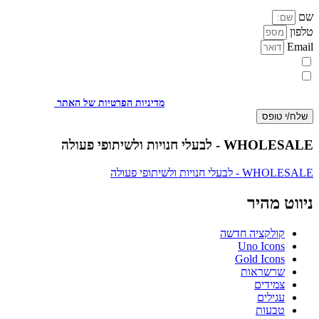
שם
טלפון
Email
מעוניינת להתעדכן במבצעים או בחומרים פרסומיים
אני מאשר.ת את העברת הפרטים ואת השימוש בהם, כדי ליצור עמי קשר
באמצעות דוא"ל, טלפון או ווצאפ. העברת הפרטים היא מרצוני החופשי ועל
מסירת הפרטים והשימוש במידע תחול
מדיניות הפרטיות של האתר
.
שלח/י טופס
WHOLESALE - לבעלי חנויות ולשיתופי פעולה
WHOLESALE - לבעלי חנויות ולשיתופי פעולה
ניווט מהיר
קולקציה חדשה
Uno Icons
Gold Icons
שרשראות
צמידים
עגילים
טבעות