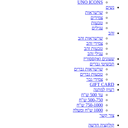
UNO ICONS
נשים
שרשראות
צמידים
טבעות
עגילים
זהב
שרשראות זהב
צמידי זהב
טבעות זהב
עגילי זהב
שעונים ואקססוריז
תכשיטי גברים
שרשראות גברים
טבעות גברים
צמידי גבר
GIFT CARD
רעיון למתנה
עד 500 ש"ח
500-750 ש"ח
750-1000 ש"ח
1000 ש"ח ומעלה
צור קשר
קולקציה חדשה