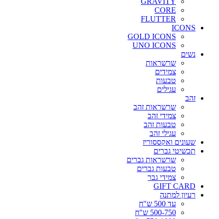
GRAVITY
CORE
FLUTTER
ICONS
GOLD ICONS
UNO ICONS
נשים
שרשראות
צמידים
טבעות
עגילים
זהב
שרשראות זהב
צמידי זהב
טבעות זהב
עגילי זהב
שעונים ואקססוריז
תכשיטי גברים
שרשראות גברים
טבעות גברים
צמידי גבר
GIFT CARD
רעיון למתנה
עד 500 ש"ח
500-750 ש"ח