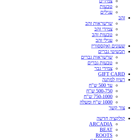
צמידים
טבעות
עגילים
זהב
שרשראות זהב
צמידי זהב
טבעות זהב
עגילי זהב
שעונים ואקססוריז
תכשיטי גברים
שרשראות גברים
טבעות גברים
צמידי גבר
GIFT CARD
רעיון למתנה
עד 500 ש"ח
500-750 ש"ח
750-1000 ש"ח
1000 ש"ח ומעלה
צור קשר
קולקציה חדשה
ARCADIA
BEAT
ROOTS