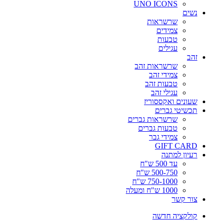
UNO ICONS
נשים
שרשראות
צמידים
טבעות
עגילים
זהב
שרשראות זהב
צמידי זהב
טבעות זהב
עגילי זהב
שעונים ואקססוריז
תכשיטי גברים
שרשראות גברים
טבעות גברים
צמידי גבר
GIFT CARD
רעיון למתנה
עד 500 ש"ח
500-750 ש"ח
750-1000 ש"ח
1000 ש"ח ומעלה
צור קשר
קולקציה חדשה