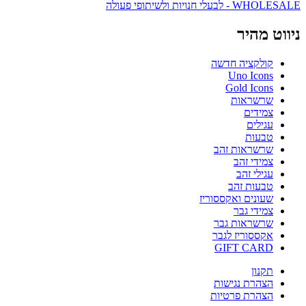
WHOLESALE - לבעלי חנויות ולשיתופי פעולה
ניווט מהיר
קולקציה חדשה
Uno Icons
Gold Icons
שרשראות
צמידים
עגילים
טבעות
שרשראות זהב
צמידי זהב
עגילי זהב
טבעות זהב
שעונים ואקססוריז
צמידי גבר
שרשראות גבר
אקססוריז לגבר
GIFT CARD
תקנון
הצהרת נגישות
הצהרת פרטיות