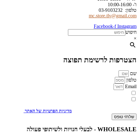
ו'- 10:00-16:00
טלפון: 03-9103232
mc.store.tlv@gmail.com
Facebook-f
Instagram
חיפוש
×
הצטרפות לרשימת תפוצה
שם
טלפון
Email
מעוניינת להתעדכן במבצעים או בחומרים פרסומיים
אני מאשר.ת את העברת הפרטים ואת השימוש בהם, כדי ליצור עמי קשר
באמצעות דוא"ל, טלפון או ווצאפ. העברת הפרטים היא מרצוני החופשי ועל
מסירת הפרטים והשימוש במידע תחול
מדיניות הפרטיות של האתר
.
שלח/י טופס
WHOLESALE - לבעלי חנויות ולשיתופי פעולה