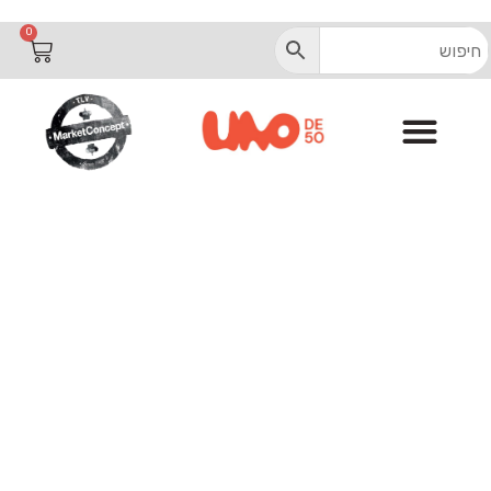
רשראות
הב
0
עיצובים
רהיבים
מפתיעים
רקט
ונספט
רשראות
הב