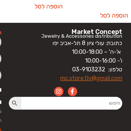
הוספה לסל
הוספה לסל
Market Concept
ה
Jewelry & Accessories distribution
כתובת: עולי ציון 8 תל-אביב יפו
א'-ה' – 10:00-18:00
ו'- 10:00-16:00
טלפון: 03-9103232
mc.store.tlv@gmail.com
ק
ה
ש