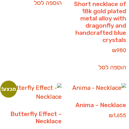
הוספה לסל
Short necklace of
18k gold plated
metal alloy with
dragonfly and
handcrafted blue
crystals
₪
980
הוספה לסל
מבצע!
Anima – Necklace
Butterfly Effect –
₪
1,655
Necklace