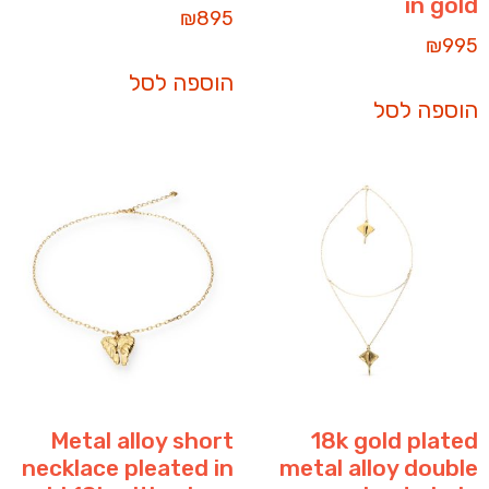
in gold
₪
895
₪
995
הוספה לסל
הוספה לסל
Metal alloy short
18k gold plated
necklace pleated in
metal alloy double