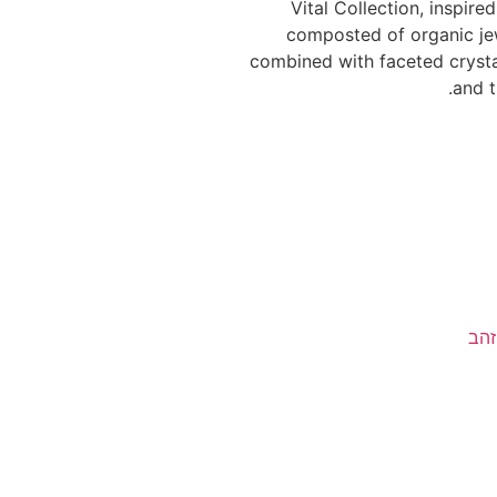
Vital Collection, inspire
composted of organic jew
combined with faceted crysta
and t
הב