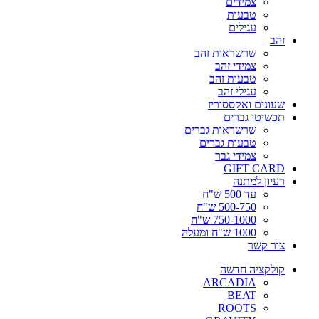
צמידים
טבעות
עגילים
זהב
שרשראות זהב
צמידי זהב
טבעות זהב
עגילי זהב
שעונים ואקססוריז
תכשיטי גברים
שרשראות גברים
טבעות גברים
צמידי גבר
GIFT CARD
רעיון למתנה
עד 500 ש"ח
500-750 ש"ח
750-1000 ש"ח
1000 ש"ח ומעלה
צור קשר
קולקציה חדשה
ARCADIA
BEAT
ROOTS