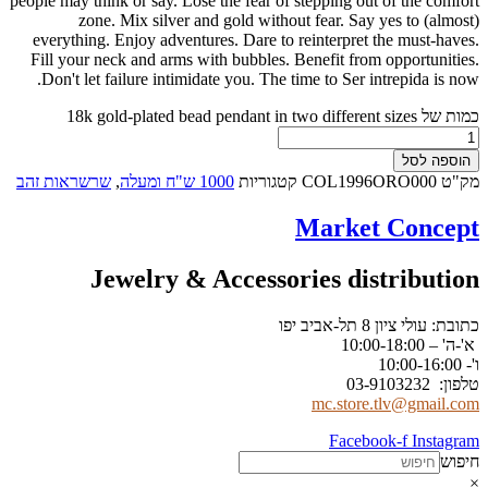
people may think or say. Lose the fear of stepping out of the comfort
zone. Mix silver and gold without fear. Say yes to (almost)
everything. Enjoy adventures. Dare to reinterpret the must-haves.
Fill your neck and arms with bubbles. Benefit from opportunities.
Don't let failure intimidate you. The time to Ser intrepida is now.
כמות של 18k gold-plated bead pendant in two different sizes
הוספה לסל
מק"ט
COL1996ORO000
קטגוריות
1000 ש"ח ומעלה
,
שרשראות זהב
Market Concept
Jewelry & Accessories distribution
כתובת: עולי ציון 8 תל-אביב יפו
א'-ה' – 10:00-18:00
ו'- 10:00-16:00
טלפון: 03-9103232
mc.store.tlv@gmail.com
Facebook-f
Instagram
חיפוש
×