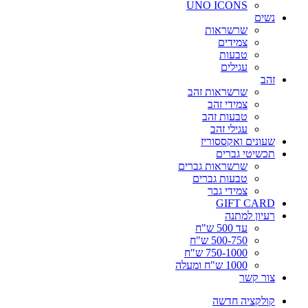
UNO ICONS
נשים
שרשראות
צמידים
טבעות
עגילים
זהב
שרשראות זהב
צמידי זהב
טבעות זהב
עגילי זהב
שעונים ואקססוריז
תכשיטי גברים
שרשראות גברים
טבעות גברים
צמידי גבר
GIFT CARD
רעיון למתנה
עד 500 ש"ח
500-750 ש"ח
750-1000 ש"ח
1000 ש"ח ומעלה
צור קשר
קולקציה חדשה