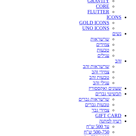
GRAVITY
CORE
FLUTTER
ICONS
GOLD ICONS
UNO ICONS
נשים
שרשראות
צמידים
טבעות
עגילים
זהב
שרשראות זהב
צמידי זהב
טבעות זהב
עגילי זהב
שעונים ואקססוריז
תכשיטי גברים
שרשראות גברים
טבעות גברים
צמידי גבר
GIFT CARD
רעיון למתנה
עד 500 ש"ח
500-750 ש"ח