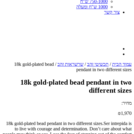
750-1000 ש"ח
1000 ש"ח ומעלה
צור קשר
עמוד הבית
/
תכשיטי זהב
/
שרשראות זהב
/ 18k gold-plated bead
pendant in two different sizes
18k gold-plated bead pendant in two
different sizes
מחיר:
₪
1,970
18k gold-plated bead pendant in two different sizes.Ser intrepida is
to live with courage and determination. Don’t care about what