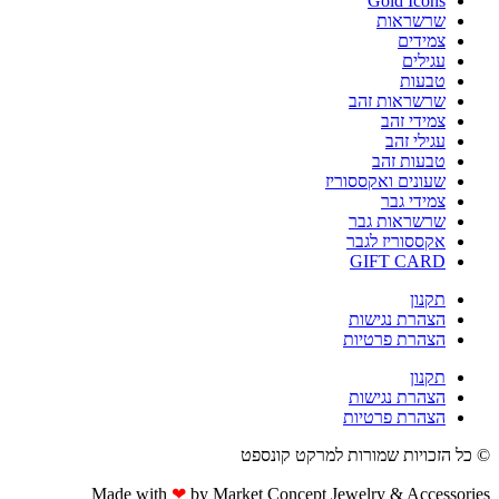
Gold Icons
שרשראות
צמידים
עגילים
טבעות
שרשראות זהב
צמידי זהב
עגילי זהב
טבעות זהב
שעונים ואקססוריז
צמידי גבר
שרשראות גבר
אקססוריז לגבר
GIFT CARD
תקנון
הצהרת נגישות
הצהרת פרטיות
תקנון
הצהרת נגישות
הצהרת פרטיות
© כל הזכויות שמורות למרקט קונספט
Made with
❤
by Market Concept Jewelry & Accessories