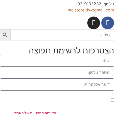
לפון: 03-9103232
mc.store.tlv@gmail.co
צטרפות לרשימת תפוצה
מעוניינת להתעדכן במבצעים או בחומרים פרסומיים
אני מאשר.ת את העברת הפרטים ואת השימוש בהם, כדי ליצור עמי קשר
אמצעות דוא"ל, טלפון או ווצאפ. העברת הפרטים היא מרצוני החופשי ועל
סירת הפרטים והשימוש במידע תחול
מדיניות הפרטיות של האתר
.