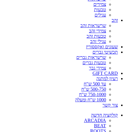
צמידים
טבעות
עגילים
זהב
שרשראות זהב
צמידי זהב
טבעות זהב
עגילי זהב
שעונים ואקססוריז
תכשיטי גברים
שרשראות גברים
טבעות גברים
צמידי גבר
GIFT CARD
רעיון למתנה
עד 500 ש"ח
500-750 ש"ח
750-1000 ש"ח
1000 ש"ח ומעלה
צור קשר
קולקציה חדשה
ARCADIA
BEAT
ROOTS