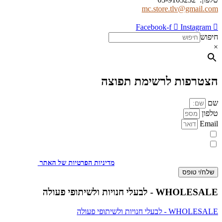
mc.store.tlv@gmail.com
Facebook-f
Instagram
חיפוש
×
הצטרפות לרשימת תפוצה
שם
טלפון
Email
מעוניינת להתעדכן במבצעים או בחומרים פרסומיים
אני מאשר.ת את העברת הפרטים ואת השימוש בהם, כדי ליצור עמי קשר
באמצעות דוא"ל, טלפון או ווצאפ. העברת הפרטים היא מרצוני החופשי ועל
מסירת הפרטים והשימוש במידע תחול
מדיניות הפרטיות של האתר
.
שלח/י טופס
WHOLESALE - לבעלי חנויות ולשיתופי פעולה
WHOLESALE - לבעלי חנויות ולשיתופי פעולה