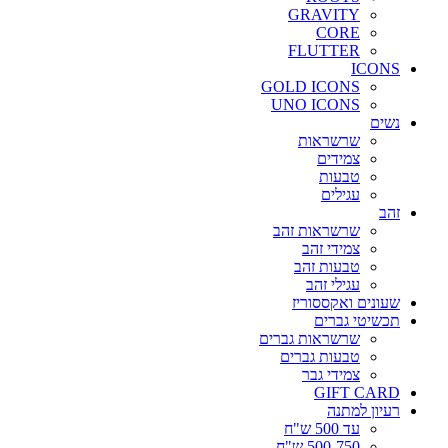
GRAVITY
CORE
FLUTTER
ICONS
GOLD ICONS
UNO ICONS
נשים
שרשראות
צמידים
טבעות
עגילים
זהב
שרשראות זהב
צמידי זהב
טבעות זהב
עגילי זהב
שעונים ואקססוריז
תכשיטי גברים
שרשראות גברים
טבעות גברים
צמידי גבר
GIFT CARD
רעיון למתנה
עד 500 ש"ח
500-750 ש"ח