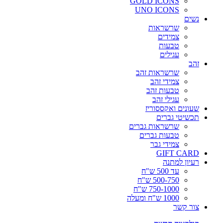
GOLD ICONS
UNO ICONS
נשים
שרשראות
צמידים
טבעות
עגילים
זהב
שרשראות זהב
צמידי זהב
טבעות זהב
עגילי זהב
שעונים ואקססוריז
תכשיטי גברים
שרשראות גברים
טבעות גברים
צמידי גבר
GIFT CARD
רעיון למתנה
עד 500 ש"ח
500-750 ש"ח
750-1000 ש"ח
1000 ש"ח ומעלה
צור קשר