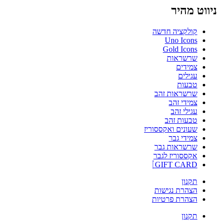
ניווט מהיר
קולקציה חדשה
Uno Icons
Gold Icons
שרשראות
צמידים
עגילים
טבעות
שרשראות זהב
צמידי זהב
עגילי זהב
טבעות זהב
שעונים ואקססוריז
צמידי גבר
שרשראות גבר
אקססוריז לגבר
GIFT CARD
תקנון
הצהרת נגישות
הצהרת פרטיות
תקנון