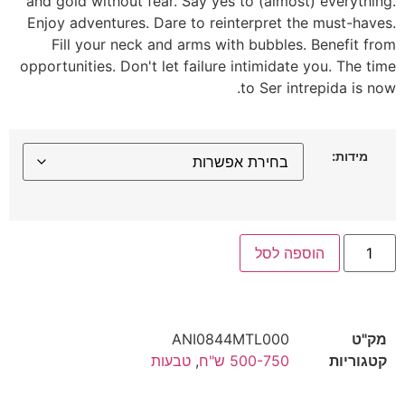
and gold without fear. Say yes to (almost) everything.
Enjoy adventures. Dare to reinterpret the must-haves.
Fill your neck and arms with bubbles. Benefit from
opportunities. Don't let failure intimidate you. The time
to Ser intrepida is now.
מידות:
הוספה לסל
מק"ט
ANI0844MTL000
קטגוריות
500-750 ש"ח
,
טבעות