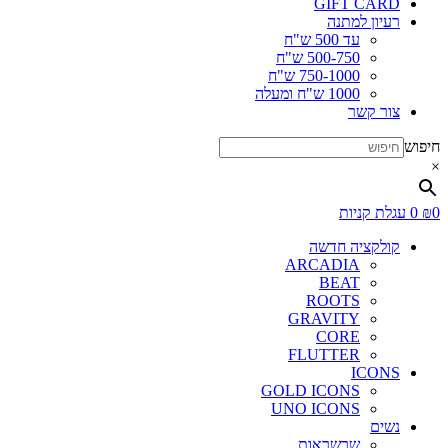
GIFT CARD
רעיון למתנה
עד 500 ש"ח
500-750 ש"ח
750-1000 ש"ח
1000 ש"ח ומעלה
צור קשר
חיפוש
×
0
₪
0
עגלת קניות
קולקציה חדשה
ARCADIA
BEAT
ROOTS
GRAVITY
CORE
FLUTTER
ICONS
GOLD ICONS
UNO ICONS
נשים
שרשראות