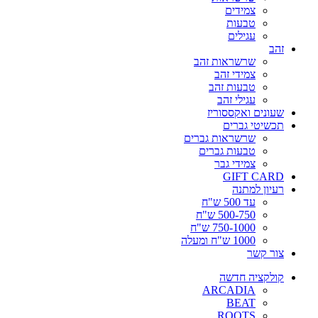
צמידים
טבעות
עגילים
זהב
שרשראות זהב
צמידי זהב
טבעות זהב
עגילי זהב
שעונים ואקססוריז
תכשיטי גברים
שרשראות גברים
טבעות גברים
צמידי גבר
GIFT CARD
רעיון למתנה
עד 500 ש"ח
500-750 ש"ח
750-1000 ש"ח
1000 ש"ח ומעלה
צור קשר
קולקציה חדשה
ARCADIA
BEAT
ROOTS