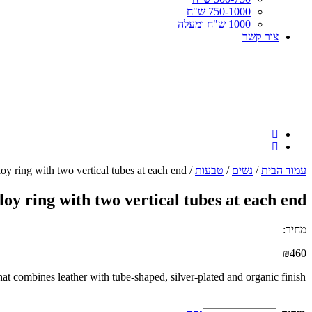
750-1000 ש"ח
1000 ש"ח ומעלה
צור קשר
עמוד הבית
/
נשים
/
טבעות
/ Sterling silver plated metal alloy ring with two vertical tubes at each end
lloy ring with two vertical tubes at each end
מחיר:
₪
460
at combines leather with tube-shaped, silver-plated and organic finish