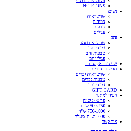
GOLD ICONS
UNO ICONS
נשים
שרשראות
צמידים
טבעות
עגילים
זהב
שרשראות זהב
צמידי זהב
טבעות זהב
עגילי זהב
שעונים ואקססוריז
תכשיטי גברים
שרשראות גברים
טבעות גברים
צמידי גבר
GIFT CARD
רעיון למתנה
עד 500 ש"ח
500-750 ש"ח
750-1000 ש"ח
1000 ש"ח ומעלה
צור קשר