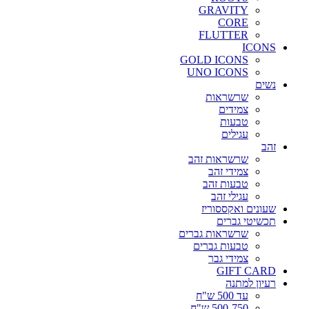
GRAVITY
CORE
FLUTTER
ICONS
GOLD ICONS
UNO ICONS
נשים
שרשראות
צמידים
טבעות
עגילים
זהב
שרשראות זהב
צמידי זהב
טבעות זהב
עגילי זהב
שעונים ואקססוריז
תכשיטי גברים
שרשראות גברים
טבעות גברים
צמידי גבר
GIFT CARD
רעיון למתנה
עד 500 ש"ח
500-750 ש"ח