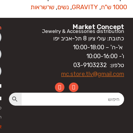
1000 ש"ח
,
GRAVITY
,
נשים
,
שרשראות
Market Concept
ה
Jewelry & Accessories distribution
כתובת: עולי ציון 8 תל-אביב יפו
א'-ה' – 10:00-18:00
ו'- 10:00-16:00
טלפון: 03-9103232
mc.store.tlv@gmail.com
ק
ה
ש