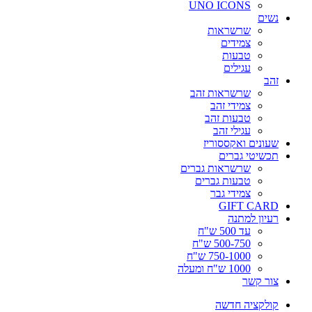
UNO ICONS
נשים
שרשראות
צמידים
טבעות
עגילים
זהב
שרשראות זהב
צמידי זהב
טבעות זהב
עגילי זהב
שעונים ואקססוריז
תכשיטי גברים
שרשראות גברים
טבעות גברים
צמידי גבר
GIFT CARD
רעיון למתנה
עד 500 ש"ח
500-750 ש"ח
750-1000 ש"ח
1000 ש"ח ומעלה
צור קשר
קולקציה חדשה