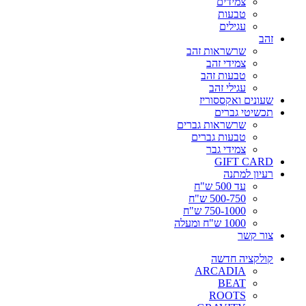
צמידים
טבעות
עגילים
זהב
שרשראות זהב
צמידי זהב
טבעות זהב
עגילי זהב
שעונים ואקססוריז
תכשיטי גברים
שרשראות גברים
טבעות גברים
צמידי גבר
GIFT CARD
רעיון למתנה
עד 500 ש"ח
500-750 ש"ח
750-1000 ש"ח
1000 ש"ח ומעלה
צור קשר
קולקציה חדשה
ARCADIA
BEAT
ROOTS