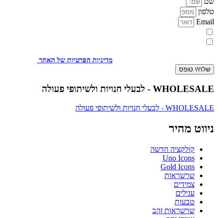
שם
טלפון
Email
מעוניינת להתעדכן במבצעים או בחומרים פרסומיים
אני מאשר.ת את העברת הפרטים ואת השימוש בהם, כדי ליצור עמי קשר
באמצעות דוא"ל, טלפון או ווצאפ. העברת הפרטים היא מרצוני החופשי ועל
מסירת הפרטים והשימוש במידע תחול
מדיניות הפרטיות של האתר
.
שלח/י טופס
WHOLESALE - לבעלי חנויות ולשיתופי פעולה
WHOLESALE - לבעלי חנויות ולשיתופי פעולה
ניווט מהיר
קולקציה חדשה
Uno Icons
Gold Icons
שרשראות
צמידים
עגילים
טבעות
שרשראות זהב