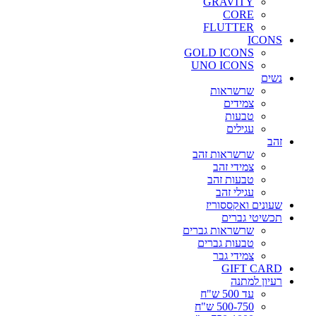
GRAVITY
CORE
FLUTTER
ICONS
GOLD ICONS
UNO ICONS
נשים
שרשראות
צמידים
טבעות
עגילים
זהב
שרשראות זהב
צמידי זהב
טבעות זהב
עגילי זהב
שעונים ואקססוריז
תכשיטי גברים
שרשראות גברים
טבעות גברים
צמידי גבר
GIFT CARD
רעיון למתנה
עד 500 ש"ח
500-750 ש"ח