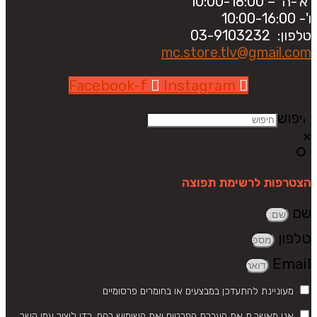
black
א'-ה' – 10:00-18:00
murano
ו'- 10:00-16:00
glass
טלפון: 03-9103232
mc.store.tlv@gmail.com
Facebook-f
Instagram
חיפוש
×
הצטרפות לרשימת תפוצה
שם
טלפון
Email
מעוניינת להתעדכן במבצעים או בחומרים פרסומיים
אני מאשר.ת את העברת הפרטים ואת השימוש בהם, כדי ליצור עמי קשר