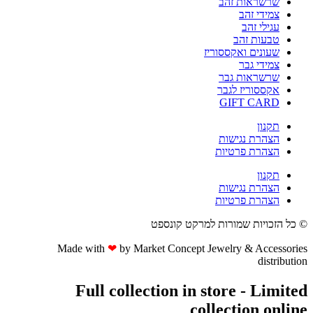
שרשראות זהב
צמידי זהב
עגילי זהב
טבעות זהב
שעונים ואקססוריז
צמידי גבר
שרשראות גבר
אקססוריז לגבר
GIFT CARD
תקנון
הצהרת נגישות
הצהרת פרטיות
תקנון
הצהרת נגישות
הצהרת פרטיות
© כל הזכויות שמורות למרקט קונספט
Made with
❤
by Market Concept Jewelry & Accessories
distribution
Full collection in store - Limited
collection online