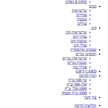
UNO ICONS
נשים
שרשראות
צמידים
טבעות
עגילים
זהב
שרשראות זהב
צמידי זהב
טבעות זהב
עגילי זהב
שעונים ואקססוריז
תכשיטי גברים
שרשראות גברים
טבעות גברים
צמידי גבר
GIFT CARD
רעיון למתנה
עד 500 ש"ח
500-750 ש"ח
750-1000 ש"ח
1000 ש"ח ומעלה
צור קשר
קולקציה חדשה