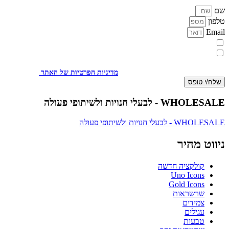
שם
טלפון
Email
מעוניינת להתעדכן במבצעים או בחומרים פרסומיים
אני מאשר.ת את העברת הפרטים ואת השימוש בהם, כדי ליצור עמי קשר
באמצעות דוא"ל, טלפון או ווצאפ. העברת הפרטים היא מרצוני החופשי ועל
מסירת הפרטים והשימוש במידע תחול
מדיניות הפרטיות של האתר
.
שלח/י טופס
WHOLESALE - לבעלי חנויות ולשיתופי פעולה
WHOLESALE - לבעלי חנויות ולשיתופי פעולה
ניווט מהיר
קולקציה חדשה
Uno Icons
Gold Icons
שרשראות
צמידים
עגילים
טבעות