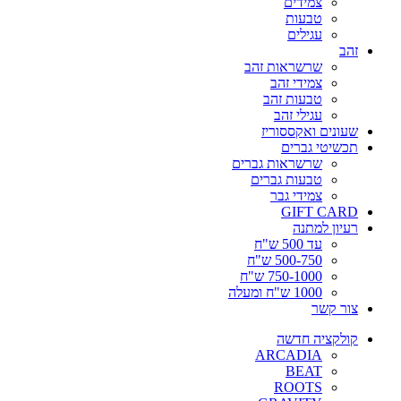
צמידים
טבעות
עגילים
זהב
שרשראות זהב
צמידי זהב
טבעות זהב
עגילי זהב
שעונים ואקססוריז
תכשיטי גברים
שרשראות גברים
טבעות גברים
צמידי גבר
GIFT CARD
רעיון למתנה
עד 500 ש"ח
500-750 ש"ח
750-1000 ש"ח
1000 ש"ח ומעלה
צור קשר
קולקציה חדשה
ARCADIA
BEAT
ROOTS