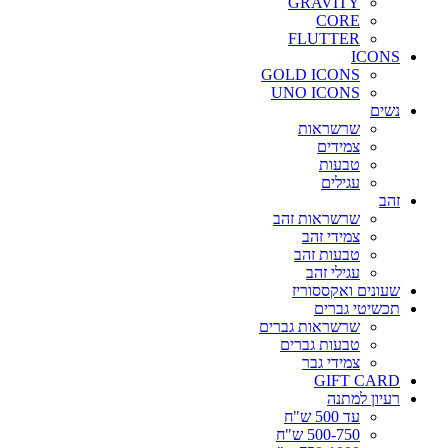
GRAVITY
CORE
FLUTTER
ICONS
GOLD ICONS
UNO ICONS
נשים
שרשראות
צמידים
טבעות
עגילים
זהב
שרשראות זהב
צמידי זהב
טבעות זהב
עגילי זהב
שעונים ואקססוריז
תכשיטי גברים
שרשראות גברים
טבעות גברים
צמידי גבר
GIFT CARD
רעיון למתנה
עד 500 ש"ח
500-750 ש"ח