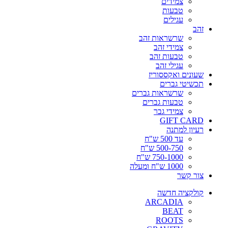
צמידים
טבעות
עגילים
זהב
שרשראות זהב
צמידי זהב
טבעות זהב
עגילי זהב
שעונים ואקססוריז
תכשיטי גברים
שרשראות גברים
טבעות גברים
צמידי גבר
GIFT CARD
רעיון למתנה
עד 500 ש"ח
500-750 ש"ח
750-1000 ש"ח
1000 ש"ח ומעלה
צור קשר
קולקציה חדשה
ARCADIA
BEAT
ROOTS