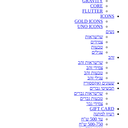
GRAVITY
CORE
FLUTTER
ICONS
GOLD ICONS
UNO ICONS
נשים
שרשראות
צמידים
טבעות
עגילים
זהב
שרשראות זהב
צמידי זהב
טבעות זהב
עגילי זהב
שעונים ואקססוריז
תכשיטי גברים
שרשראות גברים
טבעות גברים
צמידי גבר
GIFT CARD
רעיון למתנה
עד 500 ש"ח
500-750 ש"ח