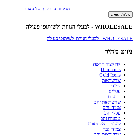
באמצעות דוא"ל, טלפון או ווצאפ. העברת הפרטים היא מרצוני החופשי ועל
מסירת הפרטים והשימוש במידע תחול
מדיניות הפרטיות של האתר
.
שלח/י טופס
WHOLESALE - לבעלי חנויות ולשיתופי פעולה
WHOLESALE - לבעלי חנויות ולשיתופי פעולה
ניווט מהיר
קולקציה חדשה
Uno Icons
Gold Icons
שרשראות
צמידים
עגילים
טבעות
שרשראות זהב
צמידי זהב
עגילי זהב
טבעות זהב
שעונים ואקססוריז
צמידי גבר
שרשראות גבר