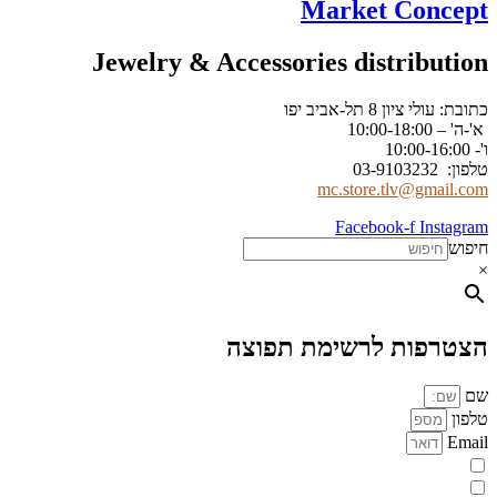
Market Concept
Jewelry & Accessories distribution
כתובת: עולי ציון 8 תל-אביב יפו
א'-ה' – 10:00-18:00
ו'- 10:00-16:00
טלפון: 03-9103232
mc.store.tlv@gmail.com
Facebook-f
Instagram
חיפוש
×
הצטרפות לרשימת תפוצה
שם
טלפון
Email
מעוניינת להתעדכן במבצעים או בחומרים פרסומיים
אני מאשר.ת את העברת הפרטים ואת השימוש בהם, כדי ליצור עמי קשר