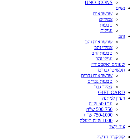
UNO ICONS
נשים
שרשראות
צמידים
טבעות
עגילים
זהב
שרשראות זהב
צמידי זהב
טבעות זהב
עגילי זהב
שעונים ואקססוריז
תכשיטי גברים
שרשראות גברים
טבעות גברים
צמידי גבר
GIFT CARD
רעיון למתנה
עד 500 ש"ח
500-750 ש"ח
750-1000 ש"ח
1000 ש"ח ומעלה
צור קשר
קולקציה חדשה