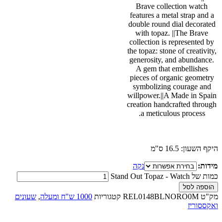
Brave collection watch
features a metal strap and a
double round dial decorated
with topaz. ||The Brave
collection is represented by
the topaz: stone of creativity,
generosity, and abundance.
A gem that embellishes
pieces of organic geometry
symbolizing courage and
willpower.||A Made in Spain
creation handcrafted through
a meticulous process.
היקף השעון: 16.5 ס"מ
מידות:
נקה
כמות של Stand Out Topaz - Watch
הוספה לסל
מק"ט
REL0148BLNORO0M
קטגוריות
1000 ש"ח ומעלה
,
שעונים
ואקססוריז