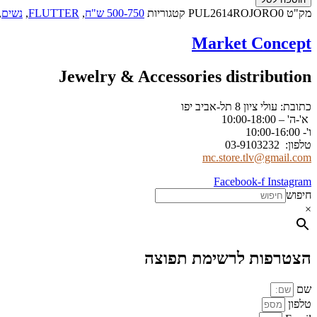
מק"ט
PUL2614ROJORO0
קטגוריות
500-750 ש"ח
,
FLUTTER
,
נשים
,
Market Concept
Jewelry & Accessories distribution
כתובת: עולי ציון 8 תל-אביב יפו
א'-ה' – 10:00-18:00
ו'- 10:00-16:00
טלפון: 03-9103232
mc.store.tlv@gmail.com
Facebook-f
Instagram
חיפוש
×
הצטרפות לרשימת תפוצה
שם
טלפון