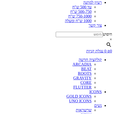
רעיון למתנה
עד 500 ש"ח
500-750 ש"ח
750-1000 ש"ח
1000 ש"ח ומעלה
צור קשר
חיפוש
×
0
₪
0
עגלת קניות
קולקציה חדשה
ARCADIA
BEAT
ROOTS
GRAVITY
CORE
FLUTTER
ICONS
GOLD ICONS
UNO ICONS
נשים
שרשראות