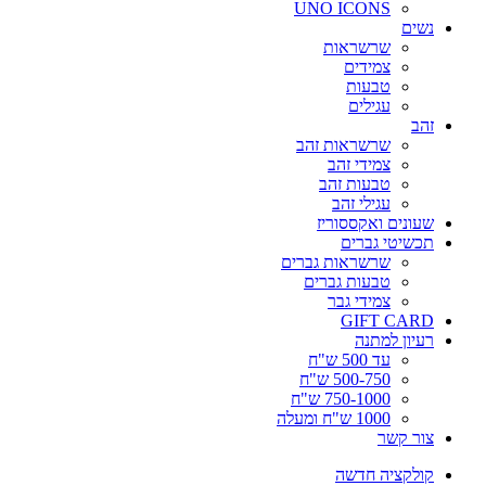
UNO ICONS
נשים
שרשראות
צמידים
טבעות
עגילים
זהב
שרשראות זהב
צמידי זהב
טבעות זהב
עגילי זהב
שעונים ואקססוריז
תכשיטי גברים
שרשראות גברים
טבעות גברים
צמידי גבר
GIFT CARD
רעיון למתנה
עד 500 ש"ח
500-750 ש"ח
750-1000 ש"ח
1000 ש"ח ומעלה
צור קשר
קולקציה חדשה