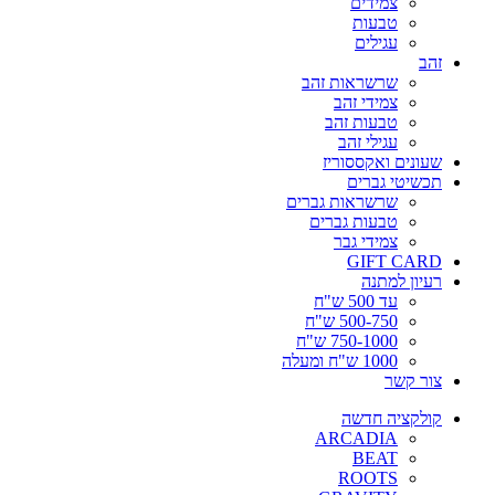
צמידים
טבעות
עגילים
זהב
שרשראות זהב
צמידי זהב
טבעות זהב
עגילי זהב
שעונים ואקססוריז
תכשיטי גברים
שרשראות גברים
טבעות גברים
צמידי גבר
GIFT CARD
רעיון למתנה
עד 500 ש"ח
500-750 ש"ח
750-1000 ש"ח
1000 ש"ח ומעלה
צור קשר
קולקציה חדשה
ARCADIA
BEAT
ROOTS