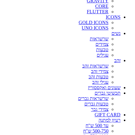
GRAVITY
CORE
FLUTTER
ICONS
GOLD ICONS
UNO ICONS
נשים
שרשראות
צמידים
טבעות
עגילים
זהב
שרשראות זהב
צמידי זהב
טבעות זהב
עגילי זהב
שעונים ואקססוריז
תכשיטי גברים
שרשראות גברים
טבעות גברים
צמידי גבר
GIFT CARD
רעיון למתנה
עד 500 ש"ח
500-750 ש"ח