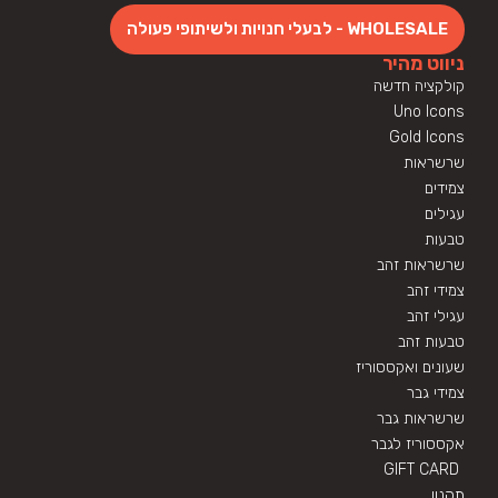
WHOLESALE - לבעלי חנויות ולשיתופי פעולה
ניווט מהיר
קולקציה חדשה
Uno Icons
Gold Icons
שרשראות
צמידים
עגילים
טבעות
שרשראות זהב
צמידי זהב
עגילי זהב
טבעות זהב
שעונים ואקססוריז
צמידי גבר
שרשראות גבר
אקססוריז לגבר
GIFT CARD
תקנון