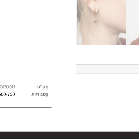
מק"ט
DORO0U
קטגוריות
500-750 ש"