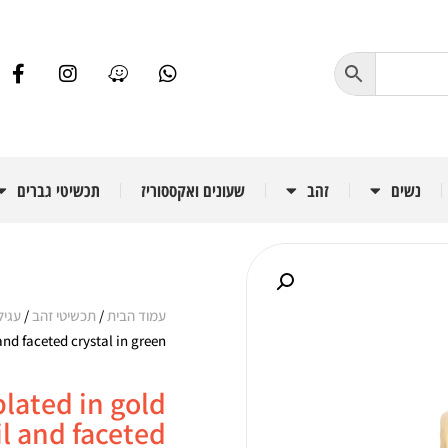
נשים
זהב
שעונים ואקססוריז
תכשיטי גברים
עמוד הבית
/
תכשיטי זהב
/
עגיל
and faceted crystal in green
plated in gold
il and faceted