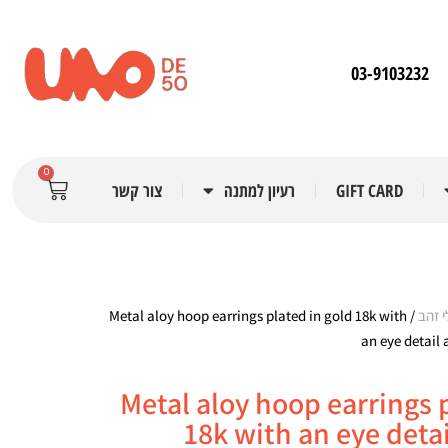
03-9103232
0
GIFT CARD
רעיון למתנה
צור קשר
י זהב
/ Metal aloy hoop earrings plated in gold 18k with
an eye detail 
Metal aloy hoop earrings 
18k with an eye deta