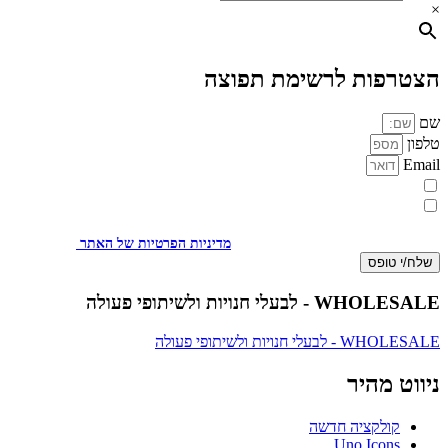
×
הצטרפות לרשימת תפוצה
שם
טלפון
Email
מעוניינת להתעדכן במבצעים או בחומרים פרסומיים
אני מאשר.ת את העברת הפרטים ואת השימוש בהם, כדי ליצור עמי קשר
באמצעות דוא"ל, טלפון או ווצאפ. העברת הפרטים היא מרצוני החופשי ועל
מסירת הפרטים והשימוש במידע תחול
מדיניות הפרטיות של האתר
.
שלח/י טופס
WHOLESALE - לבעלי חנויות ולשיתופי פעולה
WHOLESALE - לבעלי חנויות ולשיתופי פעולה
ניווט מהיר
קולקציה חדשה
Uno Icons