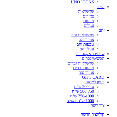
UNO ICONS
נשים
שרשראות
צמידים
טבעות
עגילים
זהב
שרשראות זהב
צמידי זהב
טבעות זהב
עגילי זהב
שעונים ואקססוריז
תכשיטי גברים
שרשראות גברים
טבעות גברים
צמידי גבר
GIFT CARD
רעיון למתנה
עד 500 ש"ח
500-750 ש"ח
750-1000 ש"ח
1000 ש"ח ומעלה
צור קשר
קולקציה חדשה