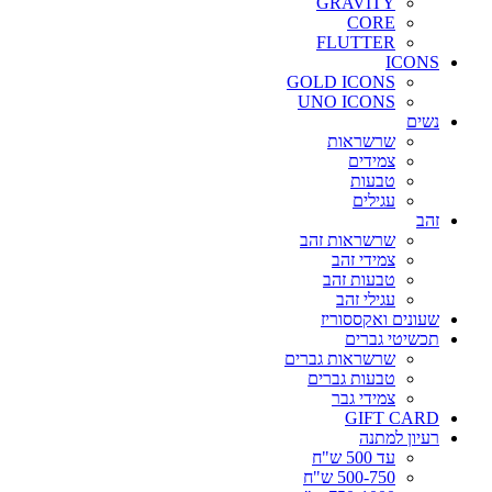
GRAVITY
CORE
FLUTTER
ICONS
GOLD ICONS
UNO ICONS
נשים
שרשראות
צמידים
טבעות
עגילים
זהב
שרשראות זהב
צמידי זהב
טבעות זהב
עגילי זהב
שעונים ואקססוריז
תכשיטי גברים
שרשראות גברים
טבעות גברים
צמידי גבר
GIFT CARD
רעיון למתנה
עד 500 ש"ח
500-750 ש"ח