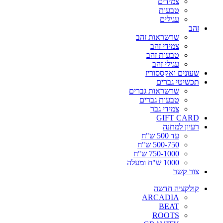
צמידים
טבעות
עגילים
זהב
שרשראות זהב
צמידי זהב
טבעות זהב
עגילי זהב
שעונים ואקססוריז
תכשיטי גברים
שרשראות גברים
טבעות גברים
צמידי גבר
GIFT CARD
רעיון למתנה
עד 500 ש"ח
500-750 ש"ח
750-1000 ש"ח
1000 ש"ח ומעלה
צור קשר
קולקציה חדשה
ARCADIA
BEAT
ROOTS