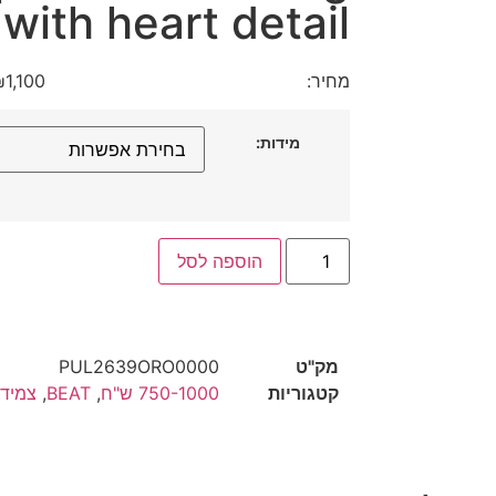
 with heart detail
מחיר:
1,100
₪
מידות:
הוספה לסל
מק"ט
PUL2639ORO0000
קטגוריות
750-1000 ש"ח
,
BEAT
,
צמידי