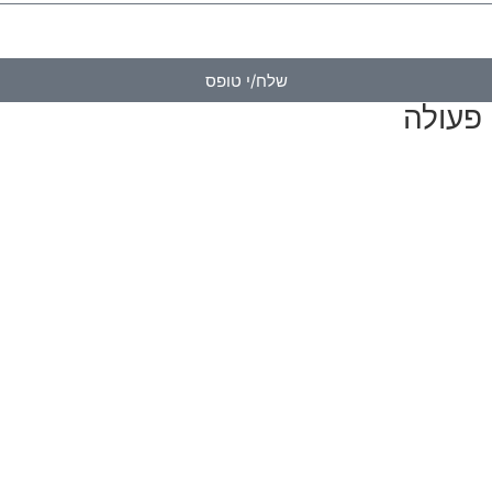
מצעות דוא"ל, טלפון או ווצאפ. העברת הפרטים היא מרצוני החופשי ועל מ
שלח/י טופס