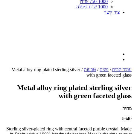
750-1000 ש"ח
1000 ש"ח ומעלה
צור קשר
עמוד הבית
/
נשים
/
טבעות
/ Metal alloy ring plated sterling silver
with green faceted glass
Metal alloy ring plated sterling silver
with green faceted glass
מחיר:
₪
640
Sterling silver-plated ring with central faceted purple crystal. Made