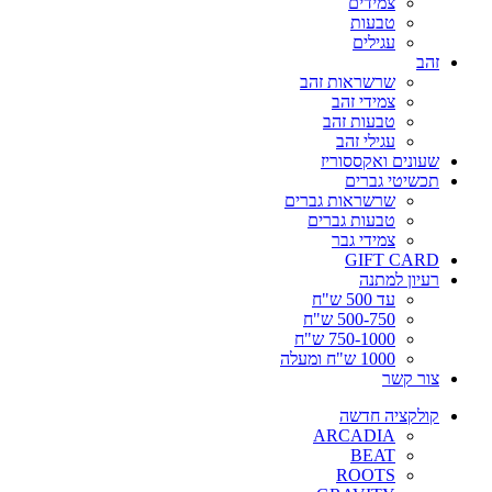
צמידים
טבעות
עגילים
זהב
שרשראות זהב
צמידי זהב
טבעות זהב
עגילי זהב
שעונים ואקססוריז
תכשיטי גברים
שרשראות גברים
טבעות גברים
צמידי גבר
GIFT CARD
רעיון למתנה
עד 500 ש"ח
500-750 ש"ח
750-1000 ש"ח
1000 ש"ח ומעלה
צור קשר
קולקציה חדשה
ARCADIA
BEAT
ROOTS