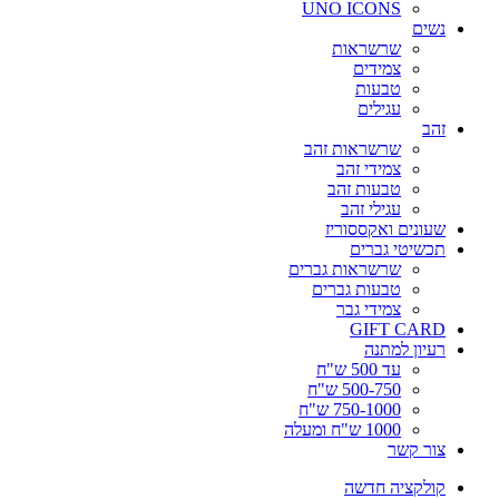
UNO ICONS
נשים
שרשראות
צמידים
טבעות
עגילים
זהב
שרשראות זהב
צמידי זהב
טבעות זהב
עגילי זהב
שעונים ואקססוריז
תכשיטי גברים
שרשראות גברים
טבעות גברים
צמידי גבר
GIFT CARD
רעיון למתנה
עד 500 ש"ח
500-750 ש"ח
750-1000 ש"ח
1000 ש"ח ומעלה
צור קשר
קולקציה חדשה