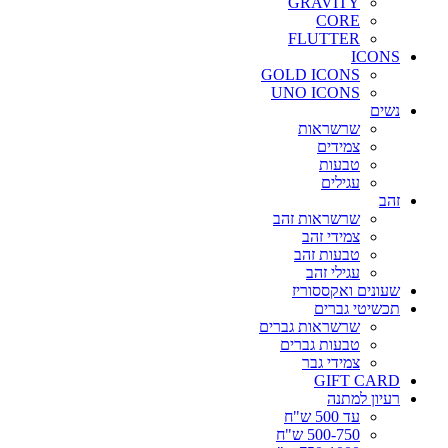
GRAVITY
CORE
FLUTTER
ICONS
GOLD ICONS
UNO ICONS
נשים
שרשראות
צמידים
טבעות
עגילים
זהב
שרשראות זהב
צמידי זהב
טבעות זהב
עגילי זהב
שעונים ואקססוריז
תכשיטי גברים
שרשראות גברים
טבעות גברים
צמידי גבר
GIFT CARD
רעיון למתנה
עד 500 ש"ח
500-750 ש"ח