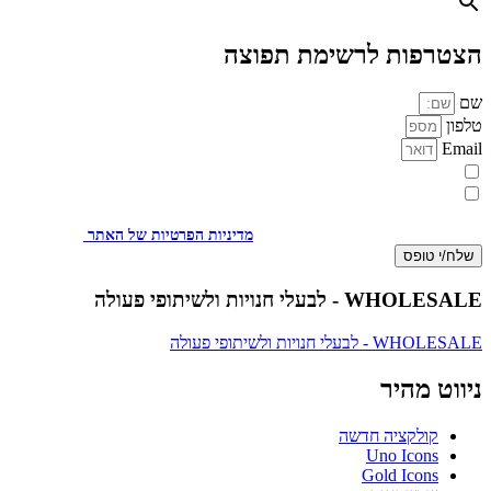
הצטרפות לרשימת תפוצה
שם
טלפון
Email
מעוניינת להתעדכן במבצעים או בחומרים פרסומיים
אני מאשר.ת את העברת הפרטים ואת השימוש בהם, כדי ליצור עמי קשר
באמצעות דוא"ל, טלפון או ווצאפ. העברת הפרטים היא מרצוני החופשי ועל
מסירת הפרטים והשימוש במידע תחול
מדיניות הפרטיות של האתר
.
שלח/י טופס
WHOLESALE - לבעלי חנויות ולשיתופי פעולה
WHOLESALE - לבעלי חנויות ולשיתופי פעולה
ניווט מהיר
קולקציה חדשה
Uno Icons
Gold Icons