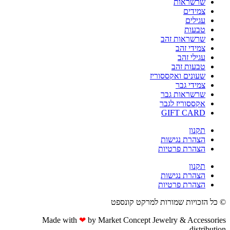
שרשראות
צמידים
עגילים
טבעות
שרשראות זהב
צמידי זהב
עגילי זהב
טבעות זהב
שעונים ואקססוריז
צמידי גבר
שרשראות גבר
אקססוריז לגבר
GIFT CARD
תקנון
הצהרת נגישות
הצהרת פרטיות
תקנון
הצהרת נגישות
הצהרת פרטיות
© כל הזכויות שמורות למרקט קונספט
Made with
❤
by Market Concept Jewelry & Accessories
distribution