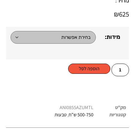
מחיר:
₪
625
מידות:
הוספה לסל
מק"ט
ANI0855AZUMTL
קטגוריות
500-750 ש"ח
,
טבעות