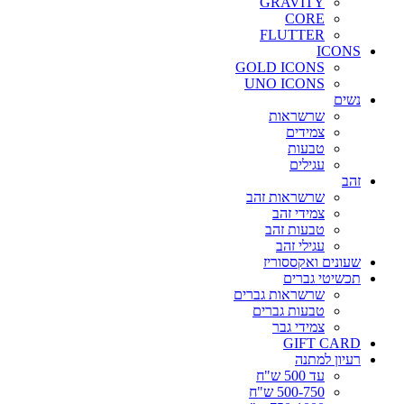
GRAVITY
CORE
FLUTTER
ICONS
GOLD ICONS
UNO ICONS
נשים
שרשראות
צמידים
טבעות
עגילים
זהב
שרשראות זהב
צמידי זהב
טבעות זהב
עגילי זהב
שעונים ואקססוריז
תכשיטי גברים
שרשראות גברים
טבעות גברים
צמידי גבר
GIFT CARD
רעיון למתנה
עד 500 ש"ח
500-750 ש"ח