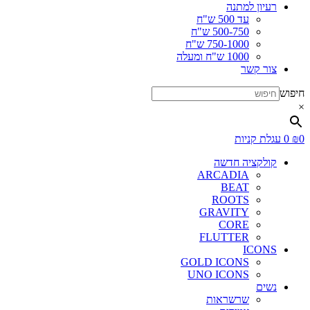
רעיון למתנה
עד 500 ש"ח
500-750 ש"ח
750-1000 ש"ח
1000 ש"ח ומעלה
צור קשר
חיפוש
×
0
₪
0
עגלת קניות
קולקציה חדשה
ARCADIA
BEAT
ROOTS
GRAVITY
CORE
FLUTTER
ICONS
GOLD ICONS
UNO ICONS
נשים
שרשראות