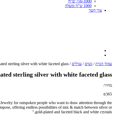
750-1000 ש"ח
1000 ש"ח ומעלה
צור קשר
עמוד הבית
/
נשים
/
עגילים
/ Metal alloy earring plated sterling silver with white faceted glass
ated sterling silver with white faceted glass
מחיר:
₪
365
s.Jewelry for outspoken people who want to draw attention through the
ompose, offering endless possibilities of mix & match between silver or
gold-plated and faceted black and white crystals."