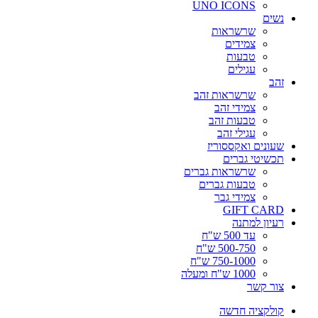
UNO ICONS
נשים
שרשראות
צמידים
טבעות
עגילים
זהב
שרשראות זהב
צמידי זהב
טבעות זהב
עגילי זהב
שעונים ואקססוריז
תכשיטי גברים
שרשראות גברים
טבעות גברים
צמידי גבר
GIFT CARD
רעיון למתנה
עד 500 ש"ח
500-750 ש"ח
750-1000 ש"ח
1000 ש"ח ומעלה
צור קשר
קולקציה חדשה