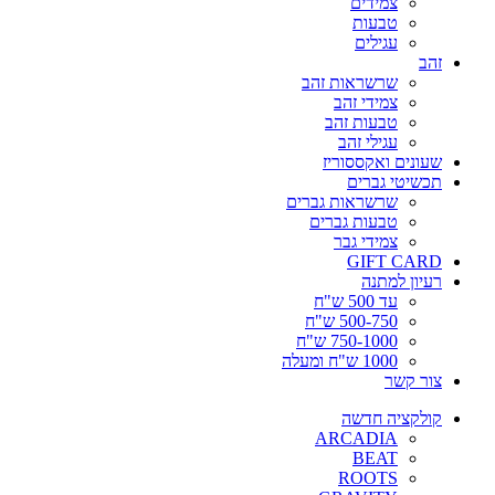
צמידים
טבעות
עגילים
זהב
שרשראות זהב
צמידי זהב
טבעות זהב
עגילי זהב
שעונים ואקססוריז
תכשיטי גברים
שרשראות גברים
טבעות גברים
צמידי גבר
GIFT CARD
רעיון למתנה
עד 500 ש"ח
500-750 ש"ח
750-1000 ש"ח
1000 ש"ח ומעלה
צור קשר
קולקציה חדשה
ARCADIA
BEAT
ROOTS