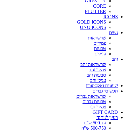
GRAVITY
CORE
FLUTTER
ICONS
GOLD ICONS
UNO ICONS
נשים
שרשראות
צמידים
טבעות
עגילים
זהב
שרשראות זהב
צמידי זהב
טבעות זהב
עגילי זהב
שעונים ואקססוריז
תכשיטי גברים
שרשראות גברים
טבעות גברים
צמידי גבר
GIFT CARD
רעיון למתנה
עד 500 ש"ח
500-750 ש"ח