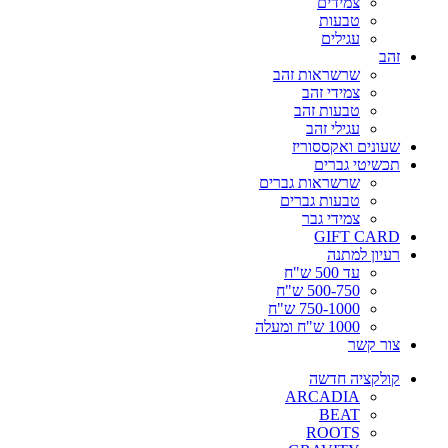
צמידים
טבעות
עגילים
זהב
שרשראות זהב
צמידי זהב
טבעות זהב
עגילי זהב
שעונים ואקססוריז
תכשיטי גברים
שרשראות גברים
טבעות גברים
צמידי גבר
GIFT CARD
רעיון למתנה
עד 500 ש"ח
500-750 ש"ח
750-1000 ש"ח
1000 ש"ח ומעלה
צור קשר
קולקציה חדשה
ARCADIA
BEAT
ROOTS