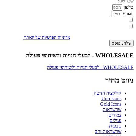
שם
טלפון
Email
מעוניינת להתעדכן במבצעים או בחומרים פרסומיים
אני מאשר.ת את העברת הפרטים ואת השימוש בהם, כדי ליצור עמי קשר
באמצעות דוא"ל, טלפון או ווצאפ. העברת הפרטים היא מרצוני החופשי ועל
מסירת הפרטים והשימוש במידע תחול
מדיניות הפרטיות של האתר
.
שלח/י טופס
WHOLESALE - לבעלי חנויות ולשיתופי פעולה
WHOLESALE - לבעלי חנויות ולשיתופי פעולה
ניווט מהיר
קולקציה חדשה
Uno Icons
Gold Icons
שרשראות
צמידים
עגילים
טבעות
שרשראות זהב