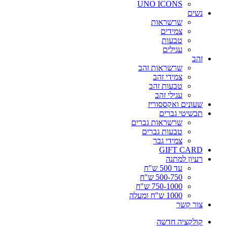
UNO ICONS
נשים
שרשראות
צמידים
טבעות
עגילים
זהב
שרשראות זהב
צמידי זהב
טבעות זהב
עגילי זהב
שעונים ואקססוריז
תכשיטי גברים
שרשראות גברים
טבעות גברים
צמידי גבר
GIFT CARD
רעיון למתנה
עד 500 ש"ח
500-750 ש"ח
750-1000 ש"ח
1000 ש"ח ומעלה
צור קשר
קולקציה חדשה