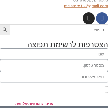
לפון: 03-9103232
mc.store.tlv@gmail.co
צטרפות לרשימת תפוצה
מעוניינת להתעדכן במבצעים או בחומרים פרסומיים
אני מאשר.ת את העברת הפרטים ואת השימוש בהם, כדי ליצור עמי קשר
אמצעות דוא"ל, טלפון או ווצאפ. העברת הפרטים היא מרצוני החופשי ועל
סירת הפרטים והשימוש במידע תחול
מדיניות הפרטיות של האתר
.