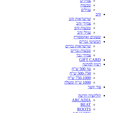
צמידים
טבעות
עגילים
זהב
שרשראות זהב
צמידי זהב
טבעות זהב
עגילי זהב
שעונים ואקססוריז
תכשיטי גברים
שרשראות גברים
טבעות גברים
צמידי גבר
GIFT CARD
רעיון למתנה
עד 500 ש"ח
500-750 ש"ח
750-1000 ש"ח
1000 ש"ח ומעלה
צור קשר
קולקציה חדשה
ARCADIA
BEAT
ROOTS