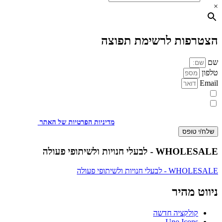
×
הצטרפות לרשימת תפוצה
שם
טלפון
Email
מעוניינת להתעדכן במבצעים או בחומרים פרסומיים
אני מאשר.ת את העברת הפרטים ואת השימוש בהם, כדי ליצור עמי קשר
באמצעות דוא"ל, טלפון או ווצאפ. העברת הפרטים היא מרצוני החופשי ועל
מסירת הפרטים והשימוש במידע תחול
מדיניות הפרטיות של האתר
.
שלח/י טופס
WHOLESALE - לבעלי חנויות ולשיתופי פעולה
WHOLESALE - לבעלי חנויות ולשיתופי פעולה
ניווט מהיר
קולקציה חדשה
Uno Icons