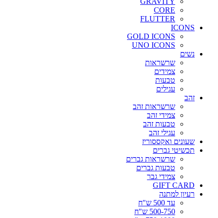
GRAVITY
CORE
FLUTTER
ICONS
GOLD ICONS
UNO ICONS
נשים
שרשראות
צמידים
טבעות
עגילים
זהב
שרשראות זהב
צמידי זהב
טבעות זהב
עגילי זהב
שעונים ואקססוריז
תכשיטי גברים
שרשראות גברים
טבעות גברים
צמידי גבר
GIFT CARD
רעיון למתנה
עד 500 ש"ח
500-750 ש"ח