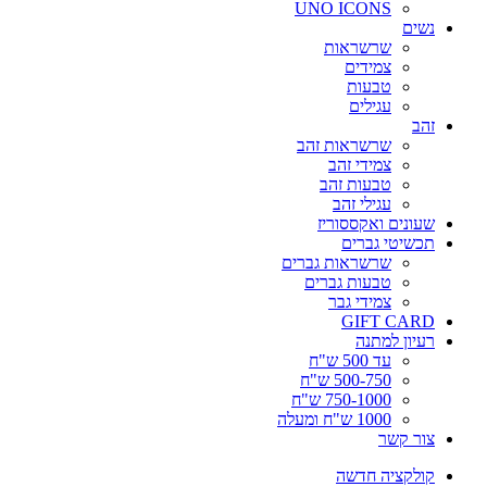
UNO ICONS
נשים
שרשראות
צמידים
טבעות
עגילים
זהב
שרשראות זהב
צמידי זהב
טבעות זהב
עגילי זהב
שעונים ואקססוריז
תכשיטי גברים
שרשראות גברים
טבעות גברים
צמידי גבר
GIFT CARD
רעיון למתנה
עד 500 ש"ח
500-750 ש"ח
750-1000 ש"ח
1000 ש"ח ומעלה
צור קשר
קולקציה חדשה