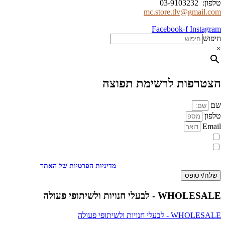
טלפון: 03-9103232
mc.store.tlv@gmail.com
Facebook-f
Instagram
חיפוש
×
הצטרפות לרשימת תפוצה
שם
טלפון
Email
מעוניינת להתעדכן במבצעים או בחומרים פרסומיים
אני מאשר.ת את העברת הפרטים ואת השימוש בהם, כדי ליצור עמי קשר
באמצעות דוא"ל, טלפון או ווצאפ. העברת הפרטים היא מרצוני החופשי ועל
מסירת הפרטים והשימוש במידע תחול
מדיניות הפרטיות של האתר
.
שלח/י טופס
WHOLESALE - לבעלי חנויות ולשיתופי פעולה
WHOLESALE - לבעלי חנויות ולשיתופי פעולה