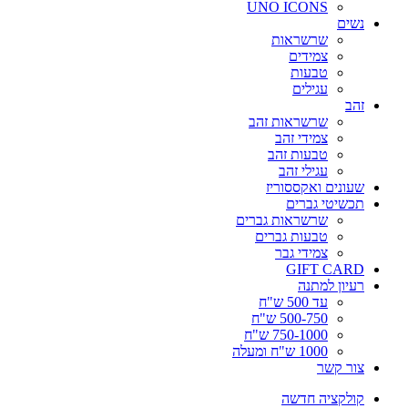
UNO ICONS
נשים
שרשראות
צמידים
טבעות
עגילים
זהב
שרשראות זהב
צמידי זהב
טבעות זהב
עגילי זהב
שעונים ואקססוריז
תכשיטי גברים
שרשראות גברים
טבעות גברים
צמידי גבר
GIFT CARD
רעיון למתנה
עד 500 ש"ח
500-750 ש"ח
750-1000 ש"ח
1000 ש"ח ומעלה
צור קשר
קולקציה חדשה