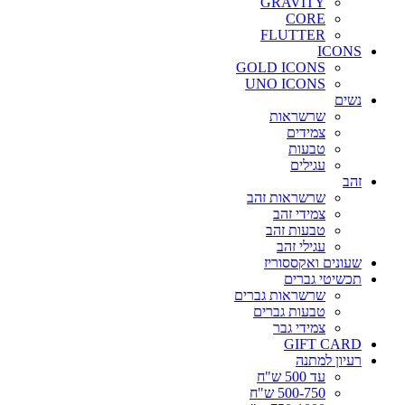
GRAVITY
CORE
FLUTTER
ICONS
GOLD ICONS
UNO ICONS
נשים
שרשראות
צמידים
טבעות
עגילים
זהב
שרשראות זהב
צמידי זהב
טבעות זהב
עגילי זהב
שעונים ואקססוריז
תכשיטי גברים
שרשראות גברים
טבעות גברים
צמידי גבר
GIFT CARD
רעיון למתנה
עד 500 ש"ח
500-750 ש"ח