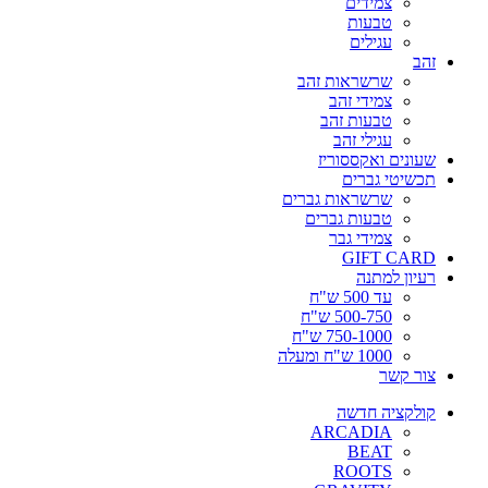
צמידים
טבעות
עגילים
זהב
שרשראות זהב
צמידי זהב
טבעות זהב
עגילי זהב
שעונים ואקססוריז
תכשיטי גברים
שרשראות גברים
טבעות גברים
צמידי גבר
GIFT CARD
רעיון למתנה
עד 500 ש"ח
500-750 ש"ח
750-1000 ש"ח
1000 ש"ח ומעלה
צור קשר
קולקציה חדשה
ARCADIA
BEAT
ROOTS