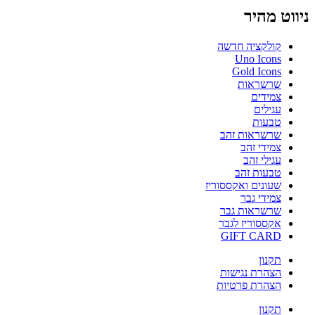
ניווט מהיר
קולקציה חדשה
Uno Icons
Gold Icons
שרשראות
צמידים
עגילים
טבעות
שרשראות זהב
צמידי זהב
עגילי זהב
טבעות זהב
שעונים ואקססוריז
צמידי גבר
שרשראות גבר
אקססוריז לגבר
GIFT CARD
תקנון
הצהרת נגישות
הצהרת פרטיות
תקנון