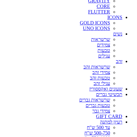
GRAVITY
CORE
FLUTTER
ICONS
GOLD ICONS
UNO ICONS
נשים
שרשראות
צמידים
טבעות
עגילים
זהב
שרשראות זהב
צמידי זהב
טבעות זהב
עגילי זהב
שעונים ואקססוריז
תכשיטי גברים
שרשראות גברים
טבעות גברים
צמידי גבר
GIFT CARD
רעיון למתנה
עד 500 ש"ח
500-750 ש"ח