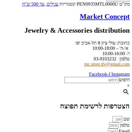
מק"ט
PEN0935MTL0000U
קטגוריות
עגילים
,
עד 500 ש"ח
Market Concept
Jewelry & Accessories distribution
כתובת: עולי ציון 8 תל-אביב יפו
א'-ה' – 10:00-18:00
ו'- 10:00-16:00
טלפון: 03-9103232
mc.store.tlv@gmail.com
Facebook-f
Instagram
חיפוש
×
הצטרפות לרשימת תפוצה
שם
טלפון
Email