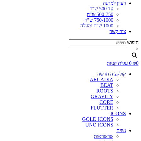
רעיון למתנה
עד 500 ש"ח
500-750 ש"ח
750-1000 ש"ח
1000 ש"ח ומעלה
צור קשר
חיפוש
×
0
₪
0
עגלת קניות
קולקציה חדשה
ARCADIA
BEAT
ROOTS
GRAVITY
CORE
FLUTTER
ICONS
GOLD ICONS
UNO ICONS
נשים
שרשראות