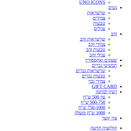
UNO ICONS
נשים
שרשראות
צמידים
טבעות
עגילים
זהב
שרשראות זהב
צמידי זהב
טבעות זהב
עגילי זהב
שעונים ואקססוריז
תכשיטי גברים
שרשראות גברים
טבעות גברים
צמידי גבר
GIFT CARD
רעיון למתנה
עד 500 ש"ח
500-750 ש"ח
750-1000 ש"ח
1000 ש"ח ומעלה
צור קשר
קולקציה חדשה