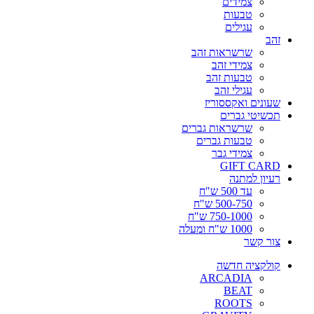
צמידים
טבעות
עגילים
זהב
שרשראות זהב
צמידי זהב
טבעות זהב
עגילי זהב
שעונים ואקססוריז
תכשיטי גברים
שרשראות גברים
טבעות גברים
צמידי גבר
GIFT CARD
רעיון למתנה
עד 500 ש"ח
500-750 ש"ח
750-1000 ש"ח
1000 ש"ח ומעלה
צור קשר
קולקציה חדשה
ARCADIA
BEAT
ROOTS