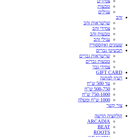
צמידים
טבעות
עגילים
זהב
שרשראות זהב
צמידי זהב
טבעות זהב
עגילי זהב
שעונים ואקססוריז
תכשיטי גברים
שרשראות גברים
טבעות גברים
צמידי גבר
GIFT CARD
רעיון למתנה
עד 500 ש"ח
500-750 ש"ח
750-1000 ש"ח
1000 ש"ח ומעלה
צור קשר
קולקציה חדשה
ARCADIA
BEAT
ROOTS