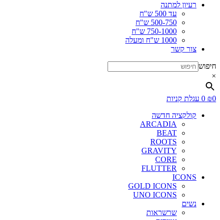
רעיון למתנה
עד 500 ש"ח
500-750 ש"ח
750-1000 ש"ח
1000 ש"ח ומעלה
צור קשר
חיפוש
×
0
₪
0
עגלת קניות
קולקציה חדשה
ARCADIA
BEAT
ROOTS
GRAVITY
CORE
FLUTTER
ICONS
GOLD ICONS
UNO ICONS
נשים
שרשראות