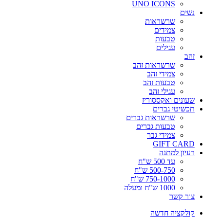
UNO ICONS
נשים
שרשראות
צמידים
טבעות
עגילים
זהב
שרשראות זהב
צמידי זהב
טבעות זהב
עגילי זהב
שעונים ואקססוריז
תכשיטי גברים
שרשראות גברים
טבעות גברים
צמידי גבר
GIFT CARD
רעיון למתנה
עד 500 ש"ח
500-750 ש"ח
750-1000 ש"ח
1000 ש"ח ומעלה
צור קשר
קולקציה חדשה