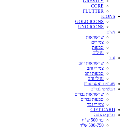
GRAVITY
CORE
FLUTTER
ICONS
GOLD ICONS
UNO ICONS
נשים
שרשראות
צמידים
טבעות
עגילים
זהב
שרשראות זהב
צמידי זהב
טבעות זהב
עגילי זהב
שעונים ואקססוריז
תכשיטי גברים
שרשראות גברים
טבעות גברים
צמידי גבר
GIFT CARD
רעיון למתנה
עד 500 ש"ח
500-750 ש"ח