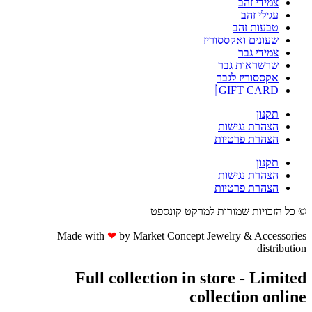
צמידי זהב
עגילי זהב
טבעות זהב
שעונים ואקססוריז
צמידי גבר
שרשראות גבר
אקססוריז לגבר
GIFT CARD
תקנון
הצהרת נגישות
הצהרת פרטיות
תקנון
הצהרת נגישות
הצהרת פרטיות
© כל הזכויות שמורות למרקט קונספט
Made with
❤
by Market Concept Jewelry & Accessories
distribution
Full collection in store - Limited
collection online