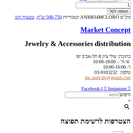
כמות
של
הוספה לסל
18k
מק"ט
ANI0834MCLORO
קטגוריות
500-750 ש"ח
,
טבעות זהב
plated
metal
Market Concept
alloy
ring
with
Jewelry & Accessories distribution
two
multicolor
כתובת: עולי ציון 8 תל-אביב יפו
crystals
א'-ה' – 10:00-18:00
ו'- 10:00-16:00
טלפון: 03-9103232
mc.store.tlv@gmail.com
Facebook-f
Instagram
חיפוש
×
הצטרפות לרשימת תפוצה