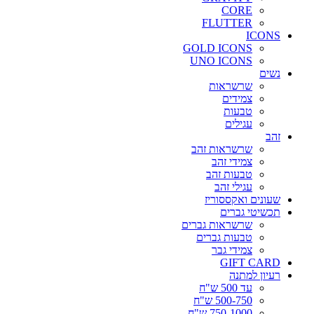
CORE
FLUTTER
ICONS
GOLD ICONS
UNO ICONS
נשים
שרשראות
צמידים
טבעות
עגילים
זהב
שרשראות זהב
צמידי זהב
טבעות זהב
עגילי זהב
שעונים ואקססוריז
תכשיטי גברים
שרשראות גברים
טבעות גברים
צמידי גבר
GIFT CARD
רעיון למתנה
עד 500 ש"ח
500-750 ש"ח
750-1000 ש"ח