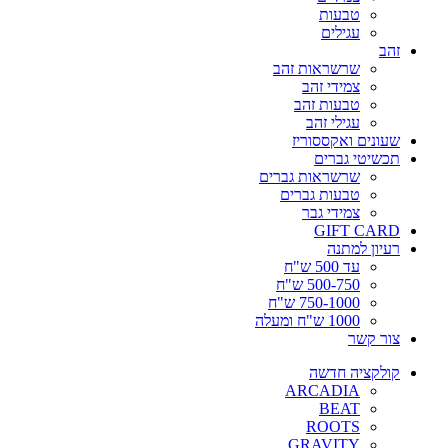
טבעות
עגילים
זהב
שרשראות זהב
צמידי זהב
טבעות זהב
עגילי זהב
שעונים ואקססוריז
תכשיטי גברים
שרשראות גברים
טבעות גברים
צמידי גבר
GIFT CARD
רעיון למתנה
עד 500 ש"ח
500-750 ש"ח
750-1000 ש"ח
1000 ש"ח ומעלה
צור קשר
קולקציה חדשה
ARCADIA
BEAT
ROOTS
GRAVITY