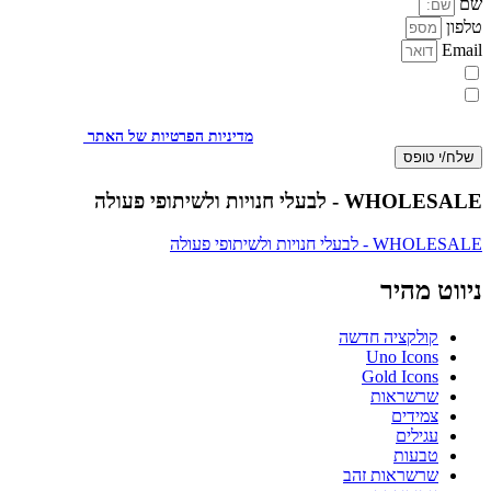
שם
טלפון
Email
מעוניינת להתעדכן במבצעים או בחומרים פרסומיים
אני מאשר.ת את העברת הפרטים ואת השימוש בהם, כדי ליצור עמי קשר
באמצעות דוא"ל, טלפון או ווצאפ. העברת הפרטים היא מרצוני החופשי ועל
מסירת הפרטים והשימוש במידע תחול
מדיניות הפרטיות של האתר
.
שלח/י טופס
WHOLESALE - לבעלי חנויות ולשיתופי פעולה
WHOLESALE - לבעלי חנויות ולשיתופי פעולה
ניווט מהיר
קולקציה חדשה
Uno Icons
Gold Icons
שרשראות
צמידים
עגילים
טבעות
שרשראות זהב