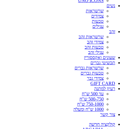
UNO ICONS
נשים
שרשראות
צמידים
טבעות
עגילים
זהב
שרשראות זהב
צמידי זהב
טבעות זהב
עגילי זהב
שעונים ואקססוריז
תכשיטי גברים
שרשראות גברים
טבעות גברים
צמידי גבר
GIFT CARD
רעיון למתנה
עד 500 ש"ח
500-750 ש"ח
750-1000 ש"ח
1000 ש"ח ומעלה
צור קשר
קולקציה חדשה