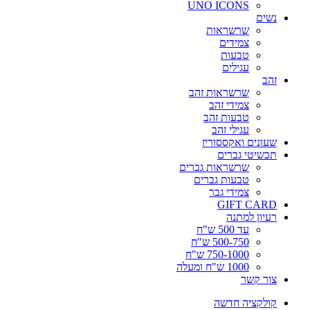
UNO ICONS
נשים
שרשראות
צמידים
טבעות
עגילים
זהב
שרשראות זהב
צמידי זהב
טבעות זהב
עגילי זהב
שעונים ואקססוריז
תכשיטי גברים
שרשראות גברים
טבעות גברים
צמידי גבר
GIFT CARD
רעיון למתנה
עד 500 ש"ח
500-750 ש"ח
750-1000 ש"ח
1000 ש"ח ומעלה
צור קשר
קולקציה חדשה