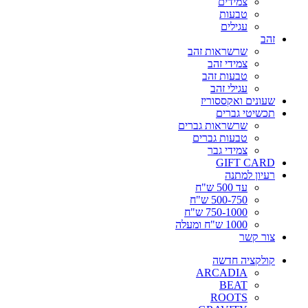
צמידים
טבעות
עגילים
זהב
שרשראות זהב
צמידי זהב
טבעות זהב
עגילי זהב
שעונים ואקססוריז
תכשיטי גברים
שרשראות גברים
טבעות גברים
צמידי גבר
GIFT CARD
רעיון למתנה
עד 500 ש"ח
500-750 ש"ח
750-1000 ש"ח
1000 ש"ח ומעלה
צור קשר
קולקציה חדשה
ARCADIA
BEAT
ROOTS