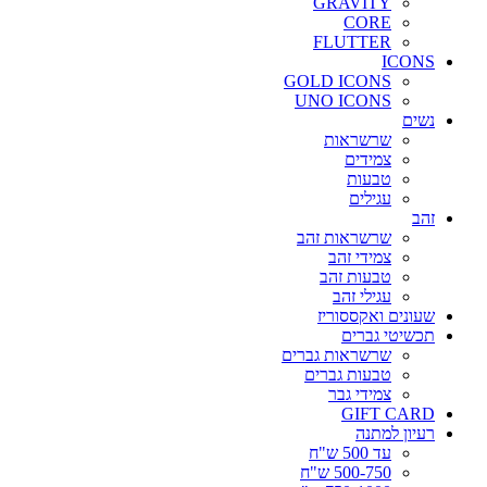
GRAVITY
CORE
FLUTTER
ICONS
GOLD ICONS
UNO ICONS
נשים
שרשראות
צמידים
טבעות
עגילים
זהב
שרשראות זהב
צמידי זהב
טבעות זהב
עגילי זהב
שעונים ואקססוריז
תכשיטי גברים
שרשראות גברים
טבעות גברים
צמידי גבר
GIFT CARD
רעיון למתנה
עד 500 ש"ח
500-750 ש"ח