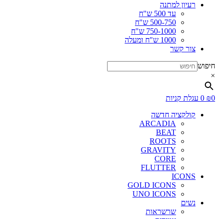
רעיון למתנה
עד 500 ש"ח
500-750 ש"ח
750-1000 ש"ח
1000 ש"ח ומעלה
צור קשר
חיפוש
×
0
₪
0
עגלת קניות
קולקציה חדשה
ARCADIA
BEAT
ROOTS
GRAVITY
CORE
FLUTTER
ICONS
GOLD ICONS
UNO ICONS
נשים
שרשראות