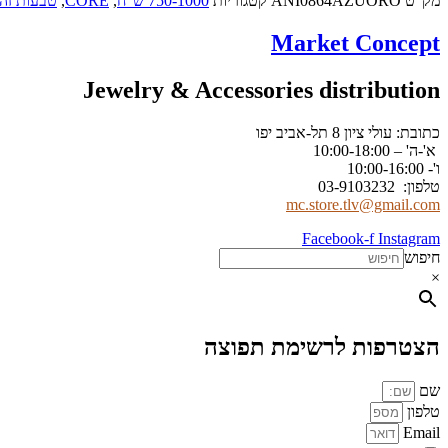
מק"ט
ANI0864AZUORO
קטגוריות
750-1000 ש"ח
,
CORE
,
טבעות זה
Market Concept
Jewelry & Accessories distribution
כתובת: עולי ציון 8 תל-אביב יפו
א'-ה' – 10:00-18:00
ו'- 10:00-16:00
טלפון: 03-9103232
mc.store.tlv@gmail.com
Facebook-f
Instagram
חיפוש
×
הצטרפות לרשימת תפוצה
שם
טלפון
Email