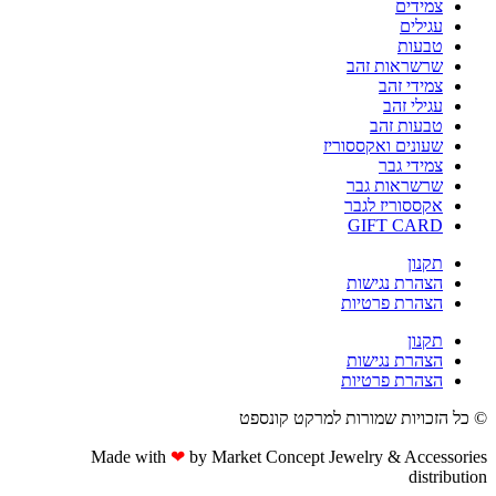
צמידים
עגילים
טבעות
שרשראות זהב
צמידי זהב
עגילי זהב
טבעות זהב
שעונים ואקססוריז
צמידי גבר
שרשראות גבר
אקססוריז לגבר
GIFT CARD
תקנון
הצהרת נגישות
הצהרת פרטיות
תקנון
הצהרת נגישות
הצהרת פרטיות
© כל הזכויות שמורות למרקט קונספט
Made with
❤
by Market Concept Jewelry & Accessories
distribution