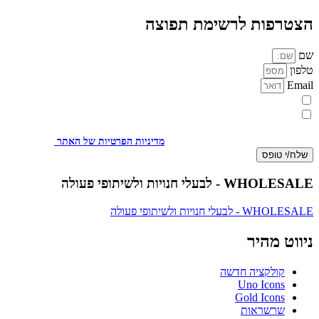
הצטרפות לרשימת תפוצה
שם
טלפון
Email
מעוניינת להתעדכן במבצעים או בחומרים פרסומיים
אני מאשר.ת את העברת הפרטים ואת השימוש בהם, כדי ליצור עמי קשר
באמצעות דוא"ל, טלפון או ווצאפ. העברת הפרטים היא מרצוני החופשי ועל
מסירת הפרטים והשימוש במידע תחול
מדיניות הפרטיות של האתר
.
שלח/י טופס
WHOLESALE - לבעלי חנויות ולשיתופי פעולה
WHOLESALE - לבעלי חנויות ולשיתופי פעולה
ניווט מהיר
קולקציה חדשה
Uno Icons
Gold Icons
שרשראות