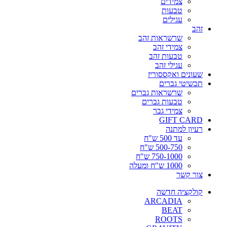
צמידים
טבעות
עגילים
זהב
שרשראות זהב
צמידי זהב
טבעות זהב
עגילי זהב
שעונים ואקססוריז
תכשיטי גברים
שרשראות גברים
טבעות גברים
צמידי גבר
GIFT CARD
רעיון למתנה
עד 500 ש"ח
500-750 ש"ח
750-1000 ש"ח
1000 ש"ח ומעלה
צור קשר
קולקציה חדשה
ARCADIA
BEAT
ROOTS