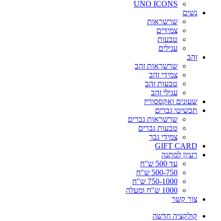
UNO ICONS
נשים
שרשראות
צמידים
טבעות
עגילים
זהב
שרשראות זהב
צמידי זהב
טבעות זהב
עגילי זהב
שעונים ואקססוריז
תכשיטי גברים
שרשראות גברים
טבעות גברים
צמידי גבר
GIFT CARD
רעיון למתנה
עד 500 ש"ח
500-750 ש"ח
750-1000 ש"ח
1000 ש"ח ומעלה
צור קשר
קולקציה חדשה