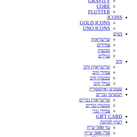
GRAVITY
CORE
FLUTTER
ICONS
GOLD ICONS
UNO ICONS
נשים
שרשראות
צמידים
טבעות
עגילים
זהב
שרשראות זהב
צמידי זהב
טבעות זהב
עגילי זהב
שעונים ואקססוריז
תכשיטי גברים
שרשראות גברים
טבעות גברים
צמידי גבר
GIFT CARD
רעיון למתנה
עד 500 ש"ח
500-750 ש"ח