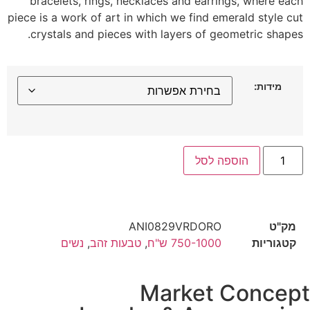
bracelets, rings, necklaces and earrings, where each
piece is a work of art in which we find emerald style cut
crystals and pieces with layers of geometric shapes.
מידות:
הוספה לסל
מק"ט
ANI0829VRDORO
קטגוריות
750-1000 ש"ח
,
טבעות זהב
,
נשים
Market Concep