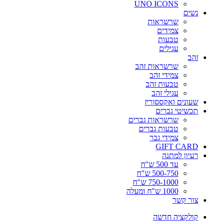
UNO ICONS
נשים
שרשראות
צמידים
טבעות
עגילים
זהב
שרשראות זהב
צמידי זהב
טבעות זהב
עגילי זהב
שעונים ואקססוריז
תכשיטי גברים
שרשראות גברים
טבעות גברים
צמידי גבר
GIFT CARD
רעיון למתנה
עד 500 ש"ח
500-750 ש"ח
750-1000 ש"ח
1000 ש"ח ומעלה
צור קשר
קולקציה חדשה