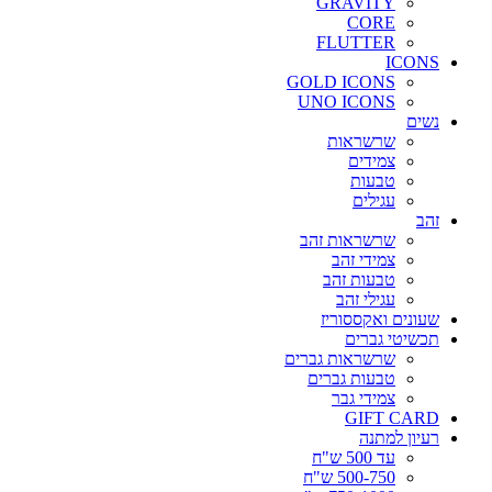
GRAVITY
CORE
FLUTTER
ICONS
GOLD ICONS
UNO ICONS
נשים
שרשראות
צמידים
טבעות
עגילים
זהב
שרשראות זהב
צמידי זהב
טבעות זהב
עגילי זהב
שעונים ואקססוריז
תכשיטי גברים
שרשראות גברים
טבעות גברים
צמידי גבר
GIFT CARD
רעיון למתנה
עד 500 ש"ח
500-750 ש"ח