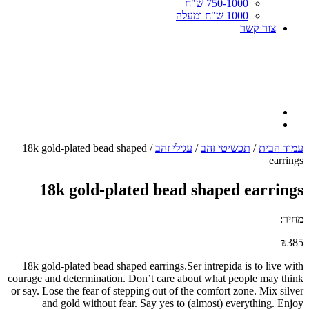
750-1000 ש"ח
1000 ש"ח ומעלה
צור קשר
עמוד הבית
/
תכשיטי זהב
/
עגילי זהב
/ 18k gold-plated bead shaped
earrings
18k gold-plated bead shaped earrings
מחיר:
₪
385
18k gold-plated bead shaped earrings.Ser intrepida is to live with
courage and determination. Don’t care about what people may think
or say. Lose the fear of stepping out of the comfort zone. Mix silver
and gold without fear. Say yes to (almost) everything. Enjoy