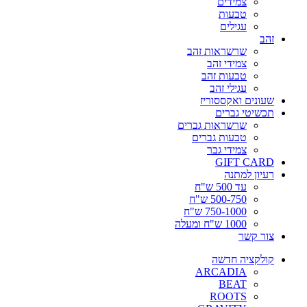
צמידים
טבעות
עגילים
זהב
שרשראות זהב
צמידי זהב
טבעות זהב
עגילי זהב
שעונים ואקססוריז
תכשיטי גברים
שרשראות גברים
טבעות גברים
צמידי גבר
GIFT CARD
רעיון למתנה
עד 500 ש"ח
500-750 ש"ח
750-1000 ש"ח
1000 ש"ח ומעלה
צור קשר
קולקציה חדשה
ARCADIA
BEAT
ROOTS