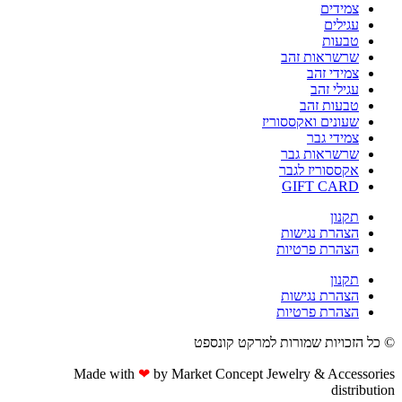
צמידים
עגילים
טבעות
שרשראות זהב
צמידי זהב
עגילי זהב
טבעות זהב
שעונים ואקססוריז
צמידי גבר
שרשראות גבר
אקססוריז לגבר
GIFT CARD
תקנון
הצהרת נגישות
הצהרת פרטיות
תקנון
הצהרת נגישות
הצהרת פרטיות
© כל הזכויות שמורות למרקט קונספט
Made with
❤
by Market Concept Jewelry & Accessories
distribution