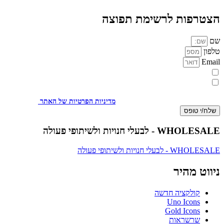
הצטרפות לרשימת תפוצה
שם
טלפון
Email
מעוניינת להתעדכן במבצעים או בחומרים פרסומיים
אני מאשר.ת את העברת הפרטים ואת השימוש בהם, כדי ליצור עמי קשר
באמצעות דוא"ל, טלפון או ווצאפ. העברת הפרטים היא מרצוני החופשי ועל
מסירת הפרטים והשימוש במידע תחול
מדיניות הפרטיות של האתר
.
שלח/י טופס
WHOLESALE - לבעלי חנויות ולשיתופי פעולה
WHOLESALE - לבעלי חנויות ולשיתופי פעולה
ניווט מהיר
קולקציה חדשה
Uno Icons
Gold Icons
שרשראות