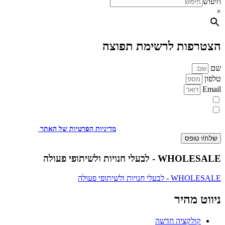
חיפוש
×
הצטרפות לרשימת תפוצה
שם
טלפון
Email
מעוניינת להתעדכן במבצעים או בחומרים פרסומיים
אני מאשר.ת את העברת הפרטים ואת השימוש בהם, כדי ליצור עמי קשר
באמצעות דוא"ל, טלפון או ווצאפ. העברת הפרטים היא מרצוני החופשי ועל
מסירת הפרטים והשימוש במידע תחול
מדיניות הפרטיות של האתר
.
שלח/י טופס
WHOLESALE - לבעלי חנויות ולשיתופי פעולה
WHOLESALE - לבעלי חנויות ולשיתופי פעולה
ניווט מהיר
קולקציה חדשה