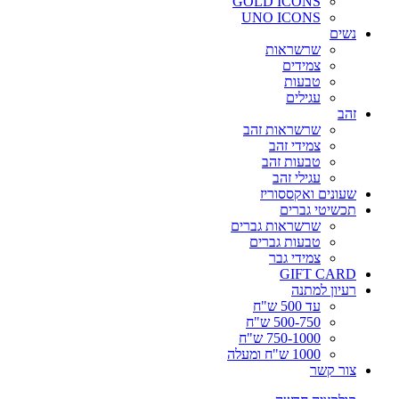
GOLD ICONS
UNO ICONS
נשים
שרשראות
צמידים
טבעות
עגילים
זהב
שרשראות זהב
צמידי זהב
טבעות זהב
עגילי זהב
שעונים ואקססוריז
תכשיטי גברים
שרשראות גברים
טבעות גברים
צמידי גבר
GIFT CARD
רעיון למתנה
עד 500 ש"ח
500-750 ש"ח
750-1000 ש"ח
1000 ש"ח ומעלה
צור קשר