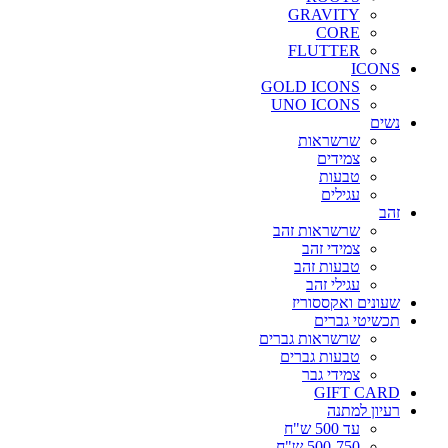
GRAVITY
CORE
FLUTTER
ICONS
GOLD ICONS
UNO ICONS
נשים
שרשראות
צמידים
טבעות
עגילים
זהב
שרשראות זהב
צמידי זהב
טבעות זהב
עגילי זהב
שעונים ואקססוריז
תכשיטי גברים
שרשראות גברים
טבעות גברים
צמידי גבר
GIFT CARD
רעיון למתנה
עד 500 ש"ח
500-750 ש"ח