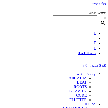
סל
דלג לתוכן
קניות
-
חיפוש
מרקט
×
קונספט
-
חנות
תכשיטים
Market
concept
03-9103232
0
₪
0
עגלת קניות
קולקציה חדשה
ARCADIA
BEAT
ROOTS
GRAVITY
CORE
FLUTTER
ICONS