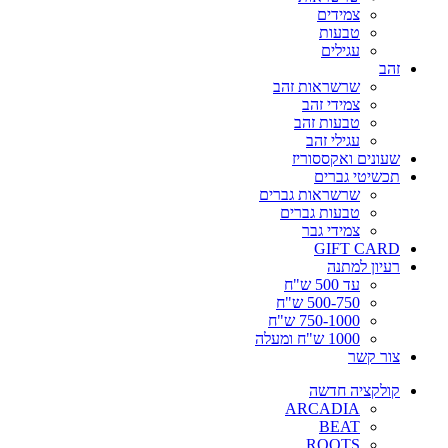
צמידים
טבעות
עגילים
זהב
שרשראות זהב
צמידי זהב
טבעות זהב
עגילי זהב
שעונים ואקססוריז
תכשיטי גברים
שרשראות גברים
טבעות גברים
צמידי גבר
GIFT CARD
רעיון למתנה
עד 500 ש"ח
500-750 ש"ח
750-1000 ש"ח
1000 ש"ח ומעלה
צור קשר
קולקציה חדשה
ARCADIA
BEAT
ROOTS